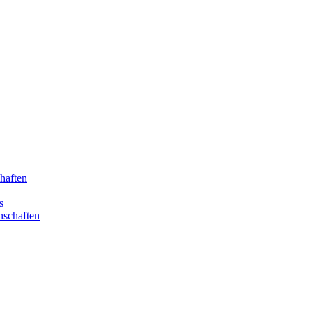
haften
s
nschaften