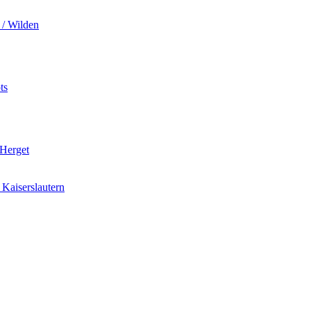
 / Wilden
ts
 Herget
Kaiserslautern