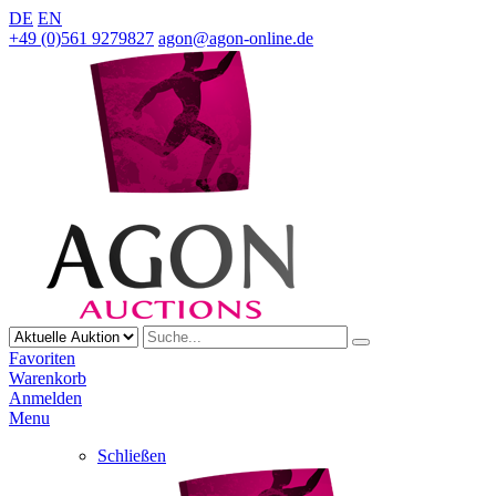
DE
EN
+49 (0)561 9279827
agon@agon-online.de
Favoriten
Warenkorb
Anmelden
Menu
Schließen