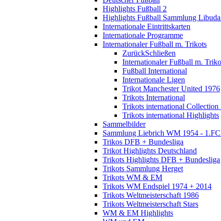
Highlights Fußball 2
Highlights Fußball Sammlung Libuda
Internationale Eintrittskarten
Internationale Programme
Internationaler Fußball m. Trikots
Zurück
Schließen
Internationaler Fußball m. Triko
Fußball International
Internationale Ligen
Trikot Manchester United 1976
Trikots International
Trikots international Collection
Trikots international Highlights
Sammelbilder
Sammlung Liebrich WM 1954 - 1.FC 
Trikos DFB + Bundesliga
Trikot Highlights Deutschland
Trikots Highlights DFB + Bundesliga
Trikots Sammlung Herget
Trikots WM & EM
Trikots WM Endspiel 1974 + 2014
Trikots Weltmeisterschaft 1986
Trikots Weltmeisterschaft Stars
WM & EM Highlights