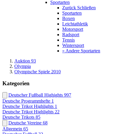
Sportarten
Zurück
Schließen
Sportarten
Boxen
Leichtathletik
Motorsport
Radsport
Tennis
Wintersport
» Andere Sportarten
Auktion 93
Olympia
Olympische Spiele 2010
Kategorien
Deutscher Fußball Highights
997
Deutsche Programmhefte
1
Deutsche Trikot Highlights
1
Deutsche Trikot Highlights
22
Deutsche Trikots
85
Deutsche Vereine
68
Allgemein
65