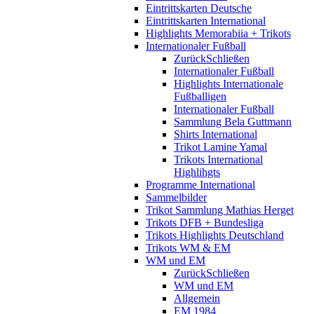
Eintrittskarten Deutsche
Eintrittskarten International
Highlights Memorabiia + Trikots
Internationaler Fußball
Zurück
Schließen
Internationaler Fußball
Highlights Internationale
Fußballigen
Internationaler Fußball
Sammlung Bela Guttmann
Shirts International
Trikot Lamine Yamal
Trikots International
Highlihgts
Programme International
Sammelbilder
Trikot Sammlung Mathias Herget
Trikots DFB + Bundesliga
Trikots Highlights Deutschland
Trikots WM & EM
WM und EM
Zurück
Schließen
WM und EM
Allgemein
EM 1984