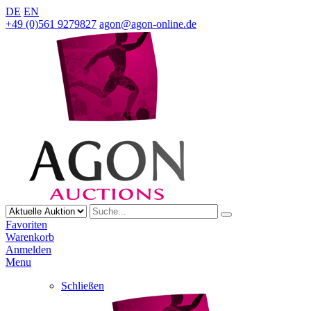
DE
EN
+49 (0)561 9279827
agon@agon-online.de
Favoriten
Warenkorb
Anmelden
Menu
Schließen