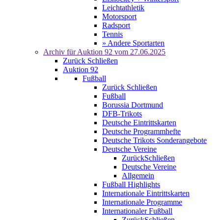
Leichtathletik
Motorsport
Radsport
Tennis
» Andere Sportarten
Archiv für
Auktion 92
vom 27.06.2025
Zurück
Schließen
Auktion 92
Fußball
Zurück
Schließen
Fußball
Borussia Dortmund
DFB-Trikots
Deutsche Eintrittskarten
Deutsche Programmhefte
Deutsche Trikots Sonderangebote
Deutsche Vereine
Zurück
Schließen
Deutsche Vereine
Allgemein
Fußball Highlights
Internationale Eintrittskarten
Internationale Programme
Internationaler Fußball
Zurück
Schließen