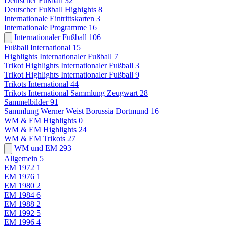
Deutscher Fußball
32
Deutscher Fußball Highights
8
Internationale Eintrittskarten
3
Internationale Programme
16
Internationaler Fußball
106
Fußball International
15
Highlights Internationaler Fußball
7
Trikot Highlights Internationaler Fußball
3
Trikot Highlights Internationaler Fußball
9
Trikots International
44
Trikots International Sammlung Zeugwart
28
Sammelbilder
91
Sammlung Werner Weist Borussia Dortmund
16
WM & EM Highlights
0
WM & EM Highlights
24
WM & EM Trikots
27
WM und EM
293
Allgemein
5
EM 1972
1
EM 1976
1
EM 1980
2
EM 1984
6
EM 1988
2
EM 1992
5
EM 1996
4