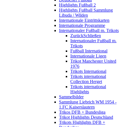
Highlights Fußball 2
Highlights Fußball Sammlung
Libuda / Wilden
Internationale Eintrittskarten
Internationale Programme
Internationaler Fußball m. Trikots
Zurück
Schließen
Internationaler Fußball m.
Trikots
Fußball International
Internationale Ligen
Trikot Manchester United
1976
Trikots International
Trikots international
Collection Herget
Trikots international
Highlights
Sammelbilder
Sammlung Liebrich WM 1954 -
1.FC Kaiserslautern
Trikos DFB + Bundesliga
Trikot Highlights Deutschland
Trikots Highlights DFB +