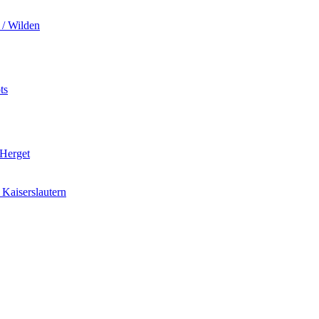
 / Wilden
ts
 Herget
Kaiserslautern