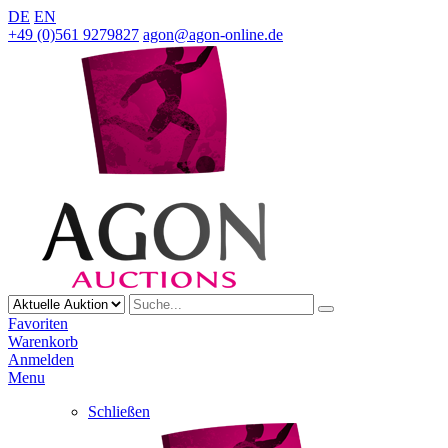
DE
EN
+49 (0)561 9279827
agon@agon-online.de
Favoriten
Warenkorb
Anmelden
Menu
Schließen