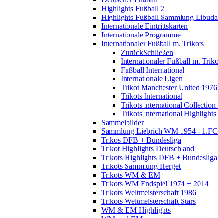
Highlights Fußball 2
Highlights Fußball Sammlung Libuda
Internationale Eintrittskarten
Internationale Programme
Internationaler Fußball m. Trikots
Zurück
Schließen
Internationaler Fußball m. Triko
Fußball International
Internationale Ligen
Trikot Manchester United 1976
Trikots International
Trikots international Collection
Trikots international Highlights
Sammelbilder
Sammlung Liebrich WM 1954 - 1.FC 
Trikos DFB + Bundesliga
Trikot Highlights Deutschland
Trikots Highlights DFB + Bundesliga
Trikots Sammlung Herget
Trikots WM & EM
Trikots WM Endspiel 1974 + 2014
Trikots Weltmeisterschaft 1986
Trikots Weltmeisterschaft Stars
WM & EM Highlights