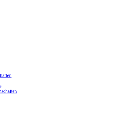
haften
s
nschaften