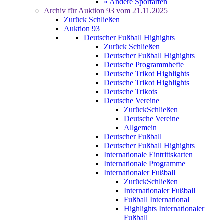
» Andere Sportarten
Archiv für
Auktion 93
vom 21.11.2025
Zurück
Schließen
Auktion 93
Deutscher Fußball Highights
Zurück
Schließen
Deutscher Fußball Highights
Deutsche Programmhefte
Deutsche Trikot Highlights
Deutsche Trikot Highlights
Deutsche Trikots
Deutsche Vereine
Zurück
Schließen
Deutsche Vereine
Allgemein
Deutscher Fußball
Deutscher Fußball Highights
Internationale Eintrittskarten
Internationale Programme
Internationaler Fußball
Zurück
Schließen
Internationaler Fußball
Fußball International
Highlights Internationaler
Fußball