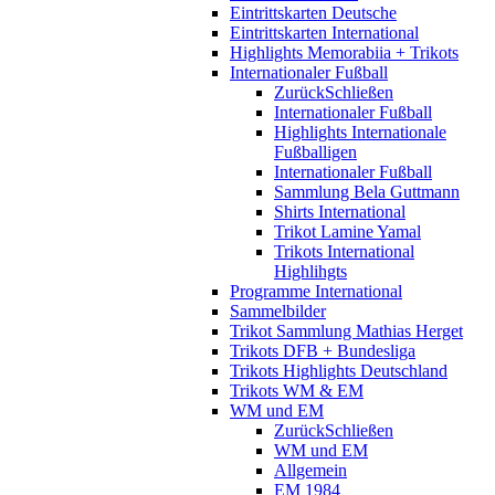
Eintrittskarten Deutsche
Eintrittskarten International
Highlights Memorabiia + Trikots
Internationaler Fußball
Zurück
Schließen
Internationaler Fußball
Highlights Internationale
Fußballigen
Internationaler Fußball
Sammlung Bela Guttmann
Shirts International
Trikot Lamine Yamal
Trikots International
Highlihgts
Programme International
Sammelbilder
Trikot Sammlung Mathias Herget
Trikots DFB + Bundesliga
Trikots Highlights Deutschland
Trikots WM & EM
WM und EM
Zurück
Schließen
WM und EM
Allgemein
EM 1984