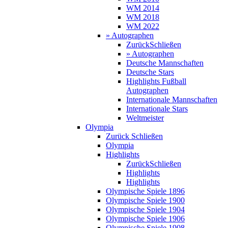
WM 2014
WM 2018
WM 2022
» Autographen
Zurück
Schließen
» Autographen
Deutsche Mannschaften
Deutsche Stars
Highlights Fußball
Autographen
Internationale Mannschaften
Internationale Stars
Weltmeister
Olympia
Zurück
Schließen
Olympia
Highlights
Zurück
Schließen
Highlights
Highlights
Olympische Spiele 1896
Olympische Spiele 1900
Olympische Spiele 1904
Olympische Spiele 1906
Olympische Spiele 1908