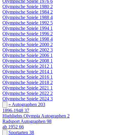
Olympische Spiele 1976
6
Olympische Spiele 1980
2
Olympische Spiele 1984
2
Olympische Spiele 1988
4
Olympische Spiele 1992
5
Olympische Spiele 1994
1
Olympische Spiele 1996
2
Olympische Spiele 1998
4
Olympische Spiele 2000
2
Olympische Spiele 2002
3
Olympische Spiele 2006
1
Olympische Spiele 2008
1
Olympische Spiele 2012
1
Olympische Spiele 2014
1
Olympische Spiele 2016
1
Olympische Spiele 2018
2
Olympische Spiele 2021
1
Olympische Spiele 2022
2
Olympische Spiele 2024
3
» Autographen
203
1896-1948
37
Highlights Olympia Autographen
2
Radsport Autographen
98
ab 1952
66
Sportarten
38