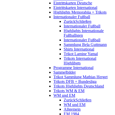
Eintrittskarten Deutsche
Eintrittskarten International
Highlights Memorabiia + Trikots
Internationaler Fußball
Zurück
Schließen
Internationaler Fußball
Highlights Internationale
Fußballigen
Internationaler Fußball
Sammlung Bela Guttmann
Shirts International
Trikot Lamine Yamal
Trikots International
Highlihgts
Programme International
Sammelbilder
Trikot Sammlung Mathias Herget
Trikots DFB + Bundesliga
Trikots Highlights Deutschland
Trikots WM & EM
WM und EM
Zurück
Schließen
WM und EM
Allgemein
EM 1984