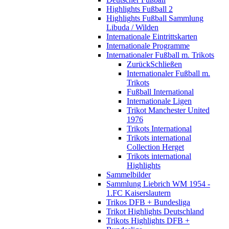
Highlights Fußball 2
Highlights Fußball Sammlung
Libuda / Wilden
Internationale Eintrittskarten
Internationale Programme
Internationaler Fußball m. Trikots
Zurück
Schließen
Internationaler Fußball m.
Trikots
Fußball International
Internationale Ligen
Trikot Manchester United
1976
Trikots International
Trikots international
Collection Herget
Trikots international
Highlights
Sammelbilder
Sammlung Liebrich WM 1954 -
1.FC Kaiserslautern
Trikos DFB + Bundesliga
Trikot Highlights Deutschland
Trikots Highlights DFB +