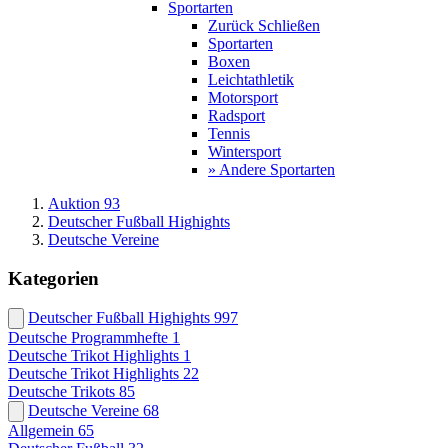
Sportarten
Zurück
Schließen
Sportarten
Boxen
Leichtathletik
Motorsport
Radsport
Tennis
Wintersport
» Andere Sportarten
Auktion 93
Deutscher Fußball Highights
Deutsche Vereine
Kategorien
Deutscher Fußball Highights
997
Deutsche Programmhefte
1
Deutsche Trikot Highlights
1
Deutsche Trikot Highlights
22
Deutsche Trikots
85
Deutsche Vereine
68
Allgemein
65