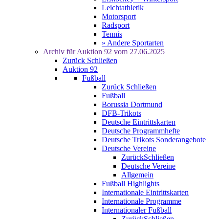
Leichtathletik
Motorsport
Radsport
Tennis
» Andere Sportarten
Archiv für
Auktion 92
vom 27.06.2025
Zurück
Schließen
Auktion 92
Fußball
Zurück
Schließen
Fußball
Borussia Dortmund
DFB-Trikots
Deutsche Eintrittskarten
Deutsche Programmhefte
Deutsche Trikots Sonderangebote
Deutsche Vereine
Zurück
Schließen
Deutsche Vereine
Allgemein
Fußball Highlights
Internationale Eintrittskarten
Internationale Programme
Internationaler Fußball
Zurück
Schließen