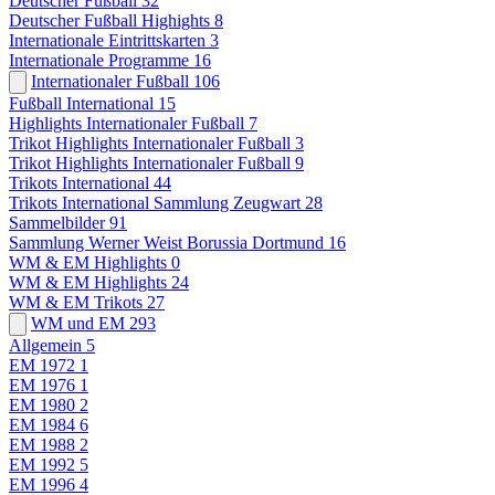
Deutscher Fußball
32
Deutscher Fußball Highights
8
Internationale Eintrittskarten
3
Internationale Programme
16
Internationaler Fußball
106
Fußball International
15
Highlights Internationaler Fußball
7
Trikot Highlights Internationaler Fußball
3
Trikot Highlights Internationaler Fußball
9
Trikots International
44
Trikots International Sammlung Zeugwart
28
Sammelbilder
91
Sammlung Werner Weist Borussia Dortmund
16
WM & EM Highlights
0
WM & EM Highlights
24
WM & EM Trikots
27
WM und EM
293
Allgemein
5
EM 1972
1
EM 1976
1
EM 1980
2
EM 1984
6
EM 1988
2
EM 1992
5
EM 1996
4