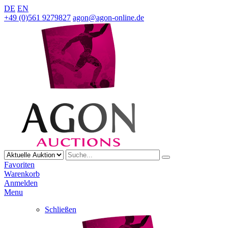
DE
EN
+49 (0)561 9279827
agon@agon-online.de
Favoriten
Warenkorb
Anmelden
Menu
Schließen