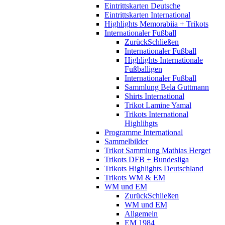
Eintrittskarten Deutsche
Eintrittskarten International
Highlights Memorabiia + Trikots
Internationaler Fußball
Zurück
Schließen
Internationaler Fußball
Highlights Internationale
Fußballigen
Internationaler Fußball
Sammlung Bela Guttmann
Shirts International
Trikot Lamine Yamal
Trikots International
Highlihgts
Programme International
Sammelbilder
Trikot Sammlung Mathias Herget
Trikots DFB + Bundesliga
Trikots Highlights Deutschland
Trikots WM & EM
WM und EM
Zurück
Schließen
WM und EM
Allgemein
EM 1984