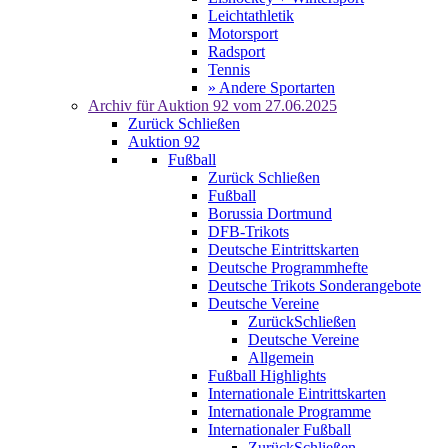
Leichtathletik
Motorsport
Radsport
Tennis
» Andere Sportarten
Archiv für
Auktion 92
vom 27.06.2025
Zurück
Schließen
Auktion 92
Fußball
Zurück
Schließen
Fußball
Borussia Dortmund
DFB-Trikots
Deutsche Eintrittskarten
Deutsche Programmhefte
Deutsche Trikots Sonderangebote
Deutsche Vereine
Zurück
Schließen
Deutsche Vereine
Allgemein
Fußball Highlights
Internationale Eintrittskarten
Internationale Programme
Internationaler Fußball
Zurück
Schließen