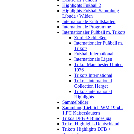
Highlights Fußball 2
Highlights Fußball Sammlung
Libuda / Wilden
Internationale Eintrittskarten
Internationale Programme
Internationaler Fußball m. Trikots
Zurück
Schließen
Internationaler Fußball m.
Trikots
Fußball International
Internationale Ligen
Trikot Manchester United
1976
Trikots International
Trikots international
Collection Herget
Trikots international
Highlights
Sammelbilder
Sammlung Liebrich WM 1954 -
1.FC Kaiserslautern
Trikos DFB + Bundesliga
Trikot Highlights Deutschland
Trikots Highlights DFB +