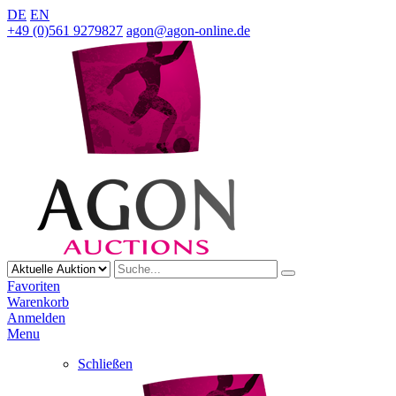
DE
EN
+49 (0)561 9279827
agon@agon-online.de
Favoriten
Warenkorb
Anmelden
Menu
Schließen