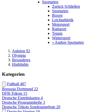
Sportarten
Zurück
Schließen
Sportarten
Boxen
Leichtathletik
Motorsport
Radsport
Tennis
Wintersport
» Andere Sportarten
Auktion 92
Olympia
Besonderes
Highlights
Kategorien
Fußball
487
Borussia Dortmund
22
DFB-Trikots
15
Deutsche Eintrittskarten
4
Deutsche Programmhefte
3
Deutsche Trikots Sonderangebote
20
Deutsche Vereine
19