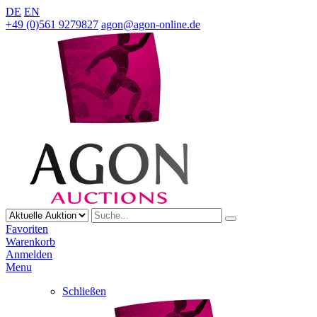
DE
EN
+49 (0)561 9279827
agon@agon-online.de
Favoriten
Warenkorb
Anmelden
Menu
Schließen