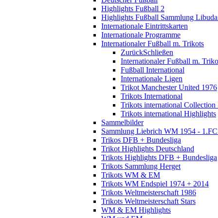
Highlights Fußball 2
Highlights Fußball Sammlung Libuda
Internationale Eintrittskarten
Internationale Programme
Internationaler Fußball m. Trikots
Zurück
Schließen
Internationaler Fußball m. Triko
Fußball International
Internationale Ligen
Trikot Manchester United 1976
Trikots International
Trikots international Collection
Trikots international Highlights
Sammelbilder
Sammlung Liebrich WM 1954 - 1.FC 
Trikos DFB + Bundesliga
Trikot Highlights Deutschland
Trikots Highlights DFB + Bundesliga
Trikots Sammlung Herget
Trikots WM & EM
Trikots WM Endspiel 1974 + 2014
Trikots Weltmeisterschaft 1986
Trikots Weltmeisterschaft Stars
WM & EM Highlights