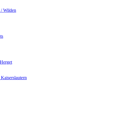
 / Wilden
ts
 Herget
Kaiserslautern