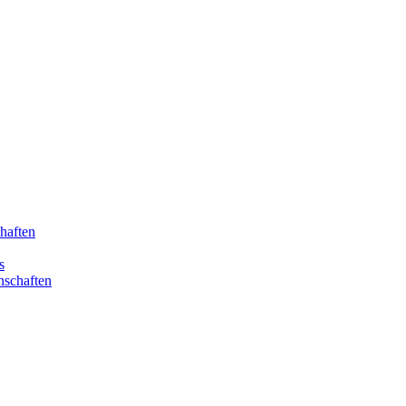
haften
s
nschaften