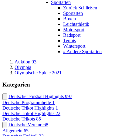
Sportarten
Zurück
Schließen
Sportarten
Boxen
Leichtathletik
Motorsport
Radsport
Tennis
Wintersport
» Andere Sportarten
Auktion 93
Olympia
Olympische Spiele 2021
Kategorien
Deutscher Fußball Highights
997
Deutsche Programmhefte
1
Deutsche Trikot Highlights
1
Deutsche Trikot Highlights
22
Deutsche Trikots
85
Deutsche Vereine
68
Allgemein
65