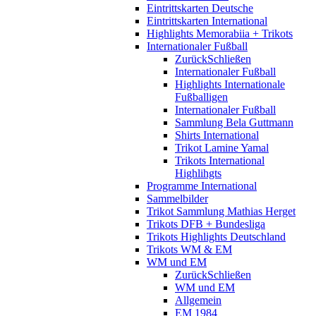
Eintrittskarten Deutsche
Eintrittskarten International
Highlights Memorabiia + Trikots
Internationaler Fußball
Zurück
Schließen
Internationaler Fußball
Highlights Internationale
Fußballigen
Internationaler Fußball
Sammlung Bela Guttmann
Shirts International
Trikot Lamine Yamal
Trikots International
Highlihgts
Programme International
Sammelbilder
Trikot Sammlung Mathias Herget
Trikots DFB + Bundesliga
Trikots Highlights Deutschland
Trikots WM & EM
WM und EM
Zurück
Schließen
WM und EM
Allgemein
EM 1984