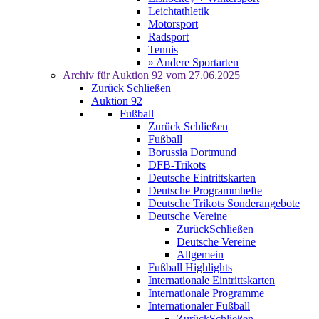
Leichtathletik
Motorsport
Radsport
Tennis
» Andere Sportarten
Archiv für
Auktion 92
vom 27.06.2025
Zurück
Schließen
Auktion 92
Fußball
Zurück
Schließen
Fußball
Borussia Dortmund
DFB-Trikots
Deutsche Eintrittskarten
Deutsche Programmhefte
Deutsche Trikots Sonderangebote
Deutsche Vereine
Zurück
Schließen
Deutsche Vereine
Allgemein
Fußball Highlights
Internationale Eintrittskarten
Internationale Programme
Internationaler Fußball
Zurück
Schließen