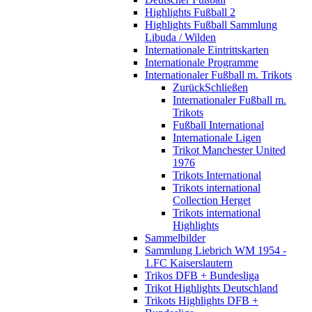
Highlights Fußball 2
Highlights Fußball Sammlung
Libuda / Wilden
Internationale Eintrittskarten
Internationale Programme
Internationaler Fußball m. Trikots
Zurück
Schließen
Internationaler Fußball m.
Trikots
Fußball International
Internationale Ligen
Trikot Manchester United
1976
Trikots International
Trikots international
Collection Herget
Trikots international
Highlights
Sammelbilder
Sammlung Liebrich WM 1954 -
1.FC Kaiserslautern
Trikos DFB + Bundesliga
Trikot Highlights Deutschland
Trikots Highlights DFB +