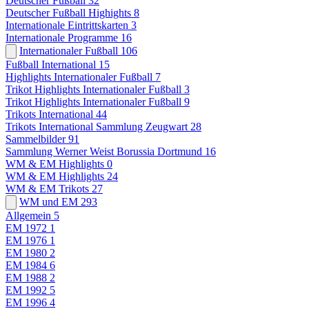
Deutscher Fußball
32
Deutscher Fußball Highights
8
Internationale Eintrittskarten
3
Internationale Programme
16
Internationaler Fußball
106
Fußball International
15
Highlights Internationaler Fußball
7
Trikot Highlights Internationaler Fußball
3
Trikot Highlights Internationaler Fußball
9
Trikots International
44
Trikots International Sammlung Zeugwart
28
Sammelbilder
91
Sammlung Werner Weist Borussia Dortmund
16
WM & EM Highlights
0
WM & EM Highlights
24
WM & EM Trikots
27
WM und EM
293
Allgemein
5
EM 1972
1
EM 1976
1
EM 1980
2
EM 1984
6
EM 1988
2
EM 1992
5
EM 1996
4