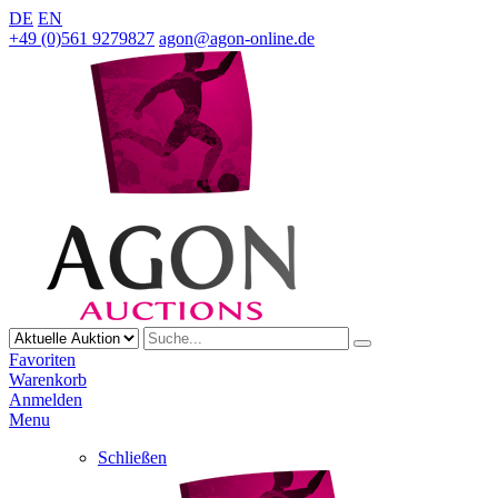
DE
EN
+49 (0)561 9279827
agon@agon-online.de
Favoriten
Warenkorb
Anmelden
Menu
Schließen