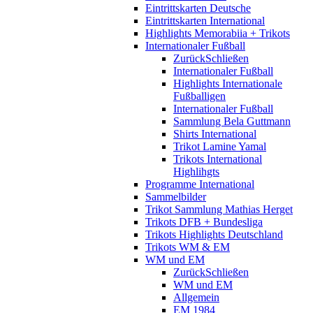
Eintrittskarten Deutsche
Eintrittskarten International
Highlights Memorabiia + Trikots
Internationaler Fußball
Zurück
Schließen
Internationaler Fußball
Highlights Internationale
Fußballigen
Internationaler Fußball
Sammlung Bela Guttmann
Shirts International
Trikot Lamine Yamal
Trikots International
Highlihgts
Programme International
Sammelbilder
Trikot Sammlung Mathias Herget
Trikots DFB + Bundesliga
Trikots Highlights Deutschland
Trikots WM & EM
WM und EM
Zurück
Schließen
WM und EM
Allgemein
EM 1984