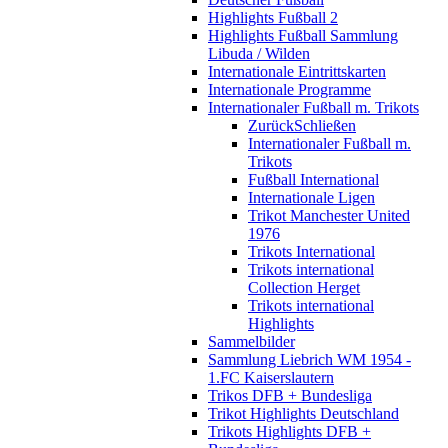
Highlights Fußball 2
Highlights Fußball Sammlung
Libuda / Wilden
Internationale Eintrittskarten
Internationale Programme
Internationaler Fußball m. Trikots
Zurück
Schließen
Internationaler Fußball m.
Trikots
Fußball International
Internationale Ligen
Trikot Manchester United
1976
Trikots International
Trikots international
Collection Herget
Trikots international
Highlights
Sammelbilder
Sammlung Liebrich WM 1954 -
1.FC Kaiserslautern
Trikos DFB + Bundesliga
Trikot Highlights Deutschland
Trikots Highlights DFB +