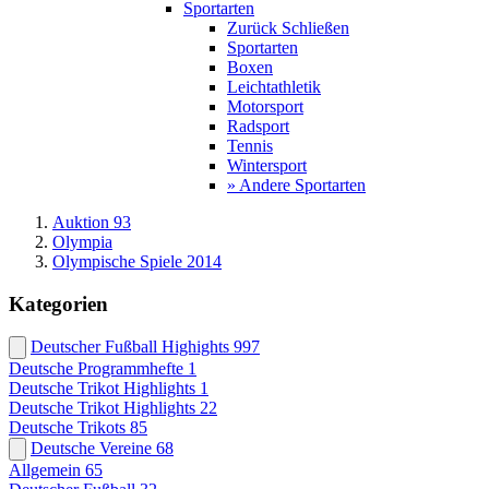
Sportarten
Zurück
Schließen
Sportarten
Boxen
Leichtathletik
Motorsport
Radsport
Tennis
Wintersport
» Andere Sportarten
Auktion 93
Olympia
Olympische Spiele 2014
Kategorien
Deutscher Fußball Highights
997
Deutsche Programmhefte
1
Deutsche Trikot Highlights
1
Deutsche Trikot Highlights
22
Deutsche Trikots
85
Deutsche Vereine
68
Allgemein
65