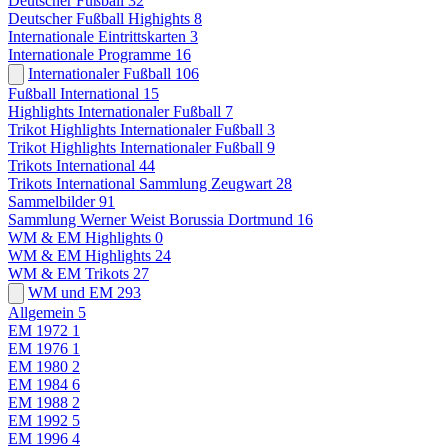
Deutscher Fußball
32
Deutscher Fußball Highights
8
Internationale Eintrittskarten
3
Internationale Programme
16
Internationaler Fußball
106
Fußball International
15
Highlights Internationaler Fußball
7
Trikot Highlights Internationaler Fußball
3
Trikot Highlights Internationaler Fußball
9
Trikots International
44
Trikots International Sammlung Zeugwart
28
Sammelbilder
91
Sammlung Werner Weist Borussia Dortmund
16
WM & EM Highlights
0
WM & EM Highlights
24
WM & EM Trikots
27
WM und EM
293
Allgemein
5
EM 1972
1
EM 1976
1
EM 1980
2
EM 1984
6
EM 1988
2
EM 1992
5
EM 1996
4