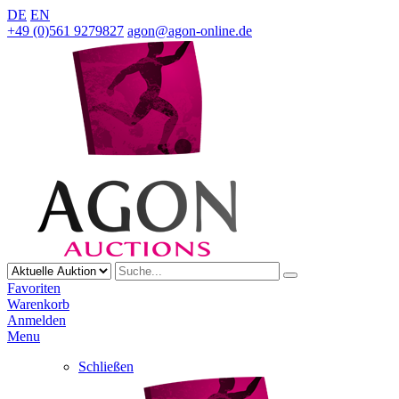
DE
EN
+49 (0)561 9279827
agon@agon-online.de
Favoriten
Warenkorb
Anmelden
Menu
Schließen