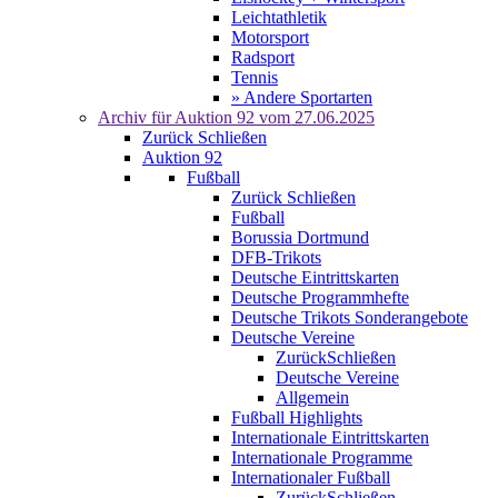
Leichtathletik
Motorsport
Radsport
Tennis
» Andere Sportarten
Archiv für
Auktion 92
vom 27.06.2025
Zurück
Schließen
Auktion 92
Fußball
Zurück
Schließen
Fußball
Borussia Dortmund
DFB-Trikots
Deutsche Eintrittskarten
Deutsche Programmhefte
Deutsche Trikots Sonderangebote
Deutsche Vereine
Zurück
Schließen
Deutsche Vereine
Allgemein
Fußball Highlights
Internationale Eintrittskarten
Internationale Programme
Internationaler Fußball
Zurück
Schließen