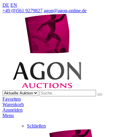
DE
EN
+49 (0)561 9279827
agon@agon-online.de
Favoriten
Warenkorb
Anmelden
Menu
Schließen