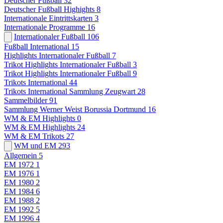
Deutscher Fußball
32
Deutscher Fußball Highights
8
Internationale Eintrittskarten
3
Internationale Programme
16
Internationaler Fußball
106
Fußball International
15
Highlights Internationaler Fußball
7
Trikot Highlights Internationaler Fußball
3
Trikot Highlights Internationaler Fußball
9
Trikots International
44
Trikots International Sammlung Zeugwart
28
Sammelbilder
91
Sammlung Werner Weist Borussia Dortmund
16
WM & EM Highlights
0
WM & EM Highlights
24
WM & EM Trikots
27
WM und EM
293
Allgemein
5
EM 1972
1
EM 1976
1
EM 1980
2
EM 1984
6
EM 1988
2
EM 1992
5
EM 1996
4