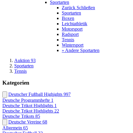
Sportarten
Zurück
Schließen
Sportarten
Boxen
Leichtathletik
Motorsport
Radsport
Tennis
Wintersport
» Andere Sportarten
Auktion 93
Sportarten
Tennis
Kategorien
Deutscher Fußball Highights
997
Deutsche Programmhefte
1
Deutsche Trikot Highlights
1
Deutsche Trikot Highlights
22
Deutsche Trikots
85
Deutsche Vereine
68
Allgemein
65