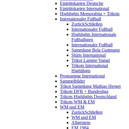
Eintrittskarten Deutsche
Eintrittskarten International
Highlights Memorabiia + Trikots
Internationaler Fußball
Zurück
Schließen
Internationaler Fußball
Highlights Internationale
Fußballigen
Internationaler Fußball
Sammlung Bela Guttmann
Shirts International
Trikot Lamine Yamal
Trikots International
Highlihgts
Programme International
Sammelbilder
Trikot Sammlung Mathias Herget
Trikots DFB + Bundesliga
Trikots Highlights Deutschland
Trikots WM & EM
WM und EM
Zurück
Schließen
WM und EM
Allgemein
EM 1984