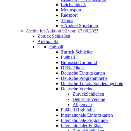
Leichtathletik
Motorsport
Radsport
Tennis
» Andere Sportarten
Archiv für
Auktion 92
vom 27.06.2025
Zurück
Schließen
Auktion 92
Fußball
Zurück
Schließen
Fußball
Borussia Dortmund
DFB-Trikots
Deutsche Eintrittskarten
Deutsche Programmhefte
Deutsche Trikots Sonderangebote
Deutsche Vereine
Zurück
Schließen
Deutsche Vereine
Allgemein
Fußball Highlights
Internationale Eintrittskarten
Internationale Programme
Internationaler Fußball
Zurück
Schließen