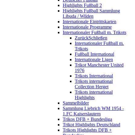
Highlights Fußball 2
Highlights Fußball Sammlung
Libuda / Wilden
Internationale Eintrittskarten
Internationale Programme
Internationaler Fußball m. Trikots
Zurück
Schließen
Internationaler Fußball m.
Trikots
Fußball International
Internationale Ligen
Trikot Manchester United
1976
Trikots International
Trikots international
Collection Herget
Trikots international
Highlights
Sammelbilder
Sammlung Liebrich WM 1954 -
1.FC Kaiserslautern
Trikos DFB + Bundesliga
Trikot Highlights Deutschland
Trikots Highlights DFB +