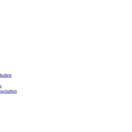
haften
s
nschaften