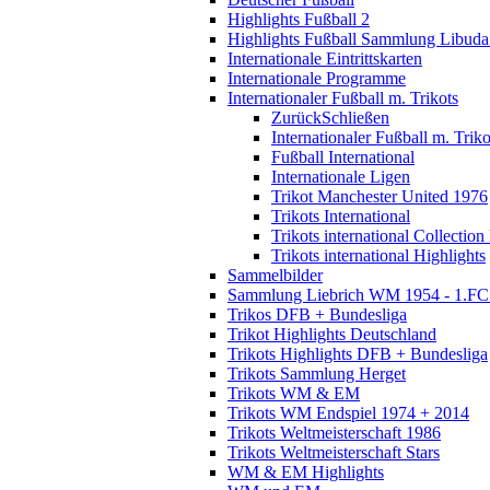
Highlights Fußball 2
Highlights Fußball Sammlung Libuda
Internationale Eintrittskarten
Internationale Programme
Internationaler Fußball m. Trikots
Zurück
Schließen
Internationaler Fußball m. Triko
Fußball International
Internationale Ligen
Trikot Manchester United 1976
Trikots International
Trikots international Collection
Trikots international Highlights
Sammelbilder
Sammlung Liebrich WM 1954 - 1.FC 
Trikos DFB + Bundesliga
Trikot Highlights Deutschland
Trikots Highlights DFB + Bundesliga
Trikots Sammlung Herget
Trikots WM & EM
Trikots WM Endspiel 1974 + 2014
Trikots Weltmeisterschaft 1986
Trikots Weltmeisterschaft Stars
WM & EM Highlights