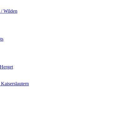
 / Wilden
ts
 Herget
Kaiserslautern