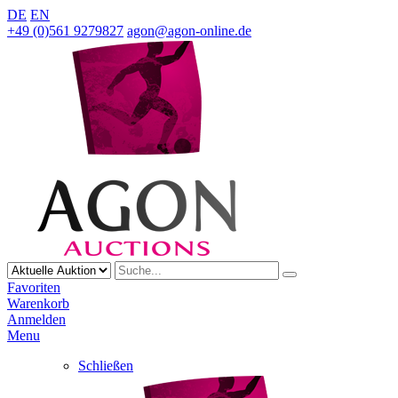
DE
EN
+49 (0)561 9279827
agon@agon-online.de
Favoriten
Warenkorb
Anmelden
Menu
Schließen