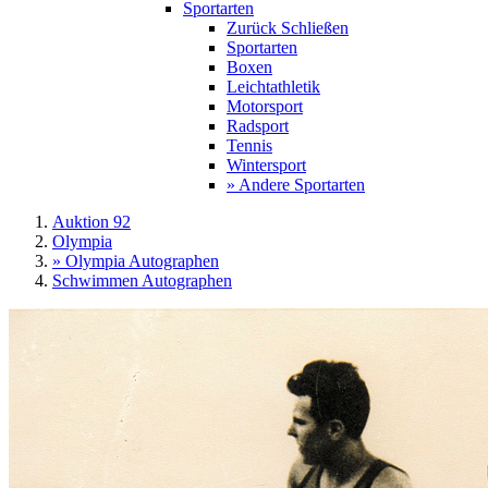
Sportarten
Zurück
Schließen
Sportarten
Boxen
Leichtathletik
Motorsport
Radsport
Tennis
Wintersport
» Andere Sportarten
Auktion 92
Olympia
» Olympia Autographen
Schwimmen Autographen