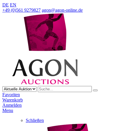
DE
EN
+49 (0)561 9279827
agon@agon-online.de
Favoriten
Warenkorb
Anmelden
Menu
Schließen