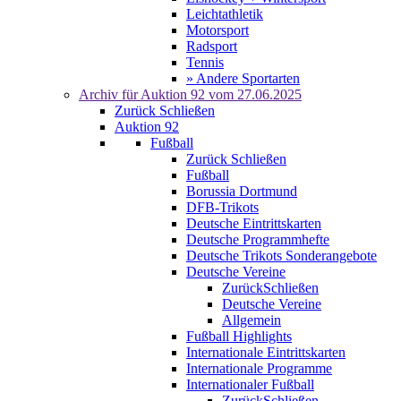
Leichtathletik
Motorsport
Radsport
Tennis
» Andere Sportarten
Archiv für
Auktion 92
vom 27.06.2025
Zurück
Schließen
Auktion 92
Fußball
Zurück
Schließen
Fußball
Borussia Dortmund
DFB-Trikots
Deutsche Eintrittskarten
Deutsche Programmhefte
Deutsche Trikots Sonderangebote
Deutsche Vereine
Zurück
Schließen
Deutsche Vereine
Allgemein
Fußball Highlights
Internationale Eintrittskarten
Internationale Programme
Internationaler Fußball
Zurück
Schließen