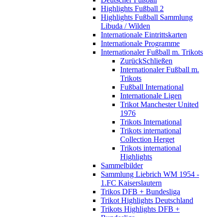
Highlights Fußball 2
Highlights Fußball Sammlung
Libuda / Wilden
Internationale Eintrittskarten
Internationale Programme
Internationaler Fußball m. Trikots
Zurück
Schließen
Internationaler Fußball m.
Trikots
Fußball International
Internationale Ligen
Trikot Manchester United
1976
Trikots International
Trikots international
Collection Herget
Trikots international
Highlights
Sammelbilder
Sammlung Liebrich WM 1954 -
1.FC Kaiserslautern
Trikos DFB + Bundesliga
Trikot Highlights Deutschland
Trikots Highlights DFB +