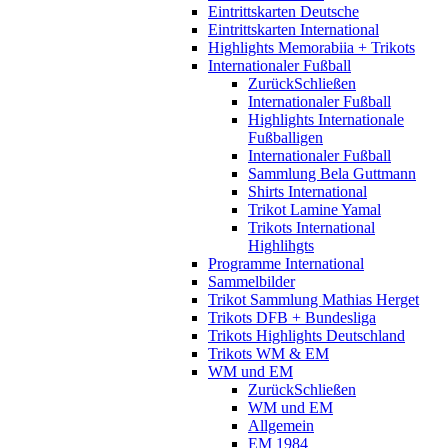
Eintrittskarten Deutsche
Eintrittskarten International
Highlights Memorabiia + Trikots
Internationaler Fußball
Zurück
Schließen
Internationaler Fußball
Highlights Internationale
Fußballigen
Internationaler Fußball
Sammlung Bela Guttmann
Shirts International
Trikot Lamine Yamal
Trikots International
Highlihgts
Programme International
Sammelbilder
Trikot Sammlung Mathias Herget
Trikots DFB + Bundesliga
Trikots Highlights Deutschland
Trikots WM & EM
WM und EM
Zurück
Schließen
WM und EM
Allgemein
EM 1984