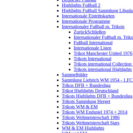
Highlights Fußball 2
Highlights Fußball Sammlung Libuda
Internationale Eintrittskarten
Internationale Programme
Internationaler Fußball m. Trikots
Zurück
Schließen
Internationaler Fußball m. Triko
Fußball International
Internationale Ligen
Trikot Manchester United 1976
Trikots International
Trikots international Collection
Trikots international Highlights
Sammelbilder
Sammlung Liebrich WM 1954 - 1.FC 
Trikos DFB + Bundesliga
Trikot Highlights Deutschland
Trikots Highlights DFB + Bundesliga
Trikots Sammlung Herget
Trikots WM & EM
Trikots WM Endspiel 1974 + 2014
Trikots Weltmeisterschaft 1986
Trikots Weltmeisterschaft Stars
WM & EM Highlights