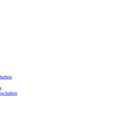
haften
s
nschaften