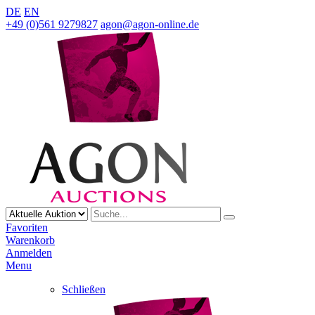
DE
EN
+49 (0)561 9279827
agon@agon-online.de
Favoriten
Warenkorb
Anmelden
Menu
Schließen