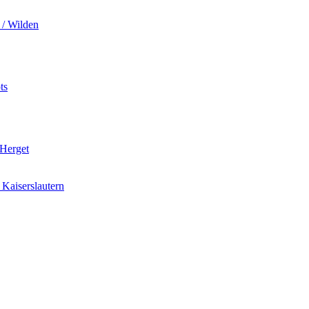
 / Wilden
ts
 Herget
Kaiserslautern