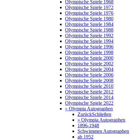
Olympische Spiele 1968
Olympische Spiele 1972
Olympische Spiele 1976
Olympische Spiele 1980
Olympische Spiele 1984
Olympische Spiele 1988
Olympische Spiele 1992
Olympische Spiele 1994
Olympische Spiele 1996
Olympische Spiele 1998
Olympische Spiele 2000
Olympische Spiele 2002
Olympische Spiele 2004
Olympische Spiele 2006
Olympische Spiele 2008
Olympische Spiele 2010
Olympische Spiele 2012
Olympische Spiele 2014
Olympische Spiele 2022
» Olympia Autographen
Zurück
Schließen
» Olympia Autographen
1896-1948
Schwimmen Autographen
ab 1952