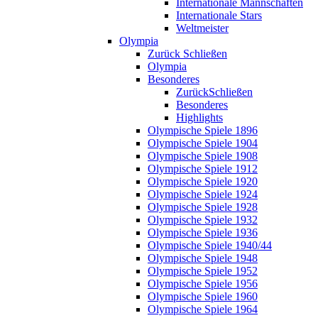
Internationale Mannschaften
Internationale Stars
Weltmeister
Olympia
Zurück
Schließen
Olympia
Besonderes
Zurück
Schließen
Besonderes
Highlights
Olympische Spiele 1896
Olympische Spiele 1904
Olympische Spiele 1908
Olympische Spiele 1912
Olympische Spiele 1920
Olympische Spiele 1924
Olympische Spiele 1928
Olympische Spiele 1932
Olympische Spiele 1936
Olympische Spiele 1940/44
Olympische Spiele 1948
Olympische Spiele 1952
Olympische Spiele 1956
Olympische Spiele 1960
Olympische Spiele 1964