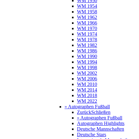
WM 1950
WM 1954
WM 1958
WM 1962
WM 1966
WM 1970
WM 1974
WM 1978
WM 1982
WM 1986
WM 1990
WM 1994
WM 1998
WM 2002
WM 2006
WM 2010
WM 2014
WM 2018
WM 2022
» Autographen Fußball
Zurück
Schließen
» Autographen Fußball
Autographen Highlights
Deutsche Mannschaften
Deutsche Stars