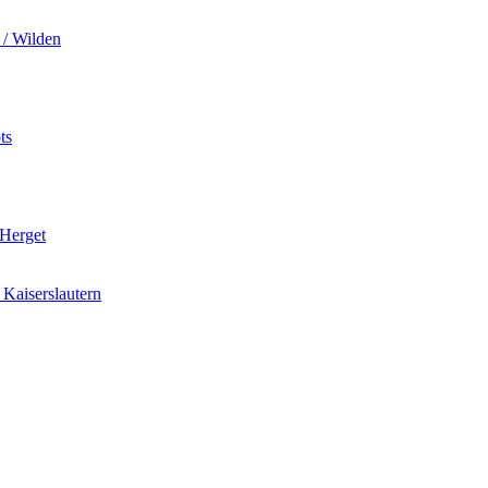
 / Wilden
ts
 Herget
Kaiserslautern