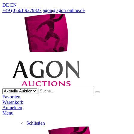
DE
EN
+49 (0)561 9279827
agon@agon-online.de
Favoriten
Warenkorb
Anmelden
Menu
Schließen