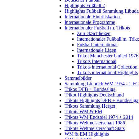
Highlights Fußball 2
Highlights Fußball Sammlung Libuda
Internationale Eintrittskarten
Internationale Programme
Internationaler Fußball m. Trikots
Zurück
Schließen
Internationaler Fußball m. Triko
Fußball International
Internationale Ligen
Trikot Manchester United 1976
Trikots International
Trikots international Collection
Trikots international Highlights
Sammelbilder
Sammlung Liebrich WM 1954 - 1.FC 
Trikos DFB + Bundesliga
Trikot Highlights Deutschland
Trikots Highlights DFB + Bundesliga
Trikots Sammlung Herget
Trikots WM & EM
Trikots WM Endspiel 1974 + 2014
Trikots Weltmeisterschaft 1986
Trikots Weltmeisterschaft Stars
WM & EM Highlights