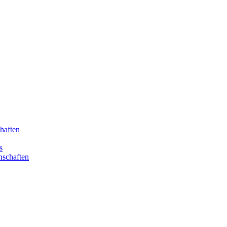
haften
s
nschaften