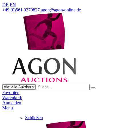
DE
EN
+49 (0)561 9279827
agon@agon-online.de
Favoriten
Warenkorb
Anmelden
Menu
Schließen