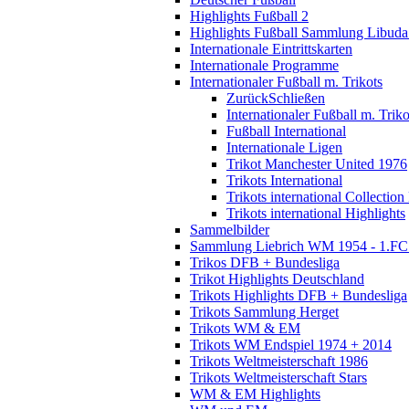
Highlights Fußball 2
Highlights Fußball Sammlung Libuda
Internationale Eintrittskarten
Internationale Programme
Internationaler Fußball m. Trikots
Zurück
Schließen
Internationaler Fußball m. Triko
Fußball International
Internationale Ligen
Trikot Manchester United 1976
Trikots International
Trikots international Collection
Trikots international Highlights
Sammelbilder
Sammlung Liebrich WM 1954 - 1.FC 
Trikos DFB + Bundesliga
Trikot Highlights Deutschland
Trikots Highlights DFB + Bundesliga
Trikots Sammlung Herget
Trikots WM & EM
Trikots WM Endspiel 1974 + 2014
Trikots Weltmeisterschaft 1986
Trikots Weltmeisterschaft Stars
WM & EM Highlights