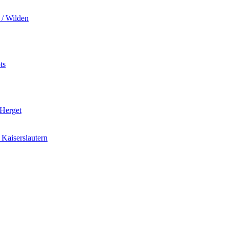
 / Wilden
ts
 Herget
Kaiserslautern