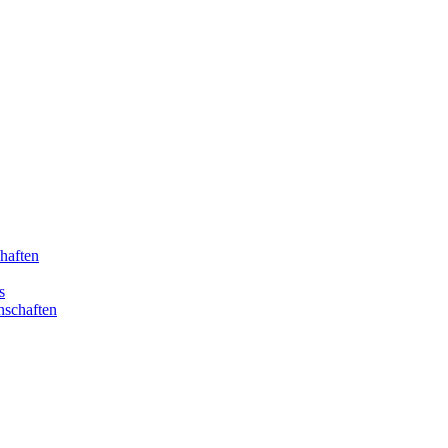
haften
s
nschaften