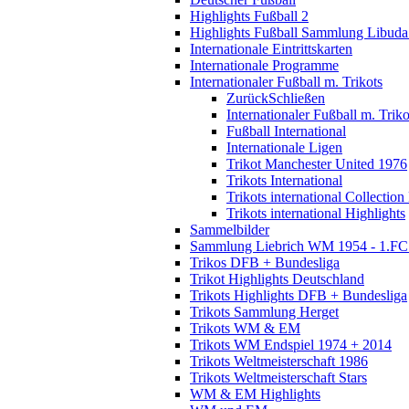
Highlights Fußball 2
Highlights Fußball Sammlung Libuda
Internationale Eintrittskarten
Internationale Programme
Internationaler Fußball m. Trikots
Zurück
Schließen
Internationaler Fußball m. Triko
Fußball International
Internationale Ligen
Trikot Manchester United 1976
Trikots International
Trikots international Collection
Trikots international Highlights
Sammelbilder
Sammlung Liebrich WM 1954 - 1.FC 
Trikos DFB + Bundesliga
Trikot Highlights Deutschland
Trikots Highlights DFB + Bundesliga
Trikots Sammlung Herget
Trikots WM & EM
Trikots WM Endspiel 1974 + 2014
Trikots Weltmeisterschaft 1986
Trikots Weltmeisterschaft Stars
WM & EM Highlights