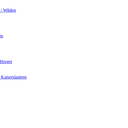
 / Wilden
ts
 Herget
Kaiserslautern