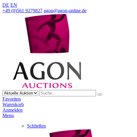
DE
EN
+49 (0)561 9279827
agon@agon-online.de
Favoriten
Warenkorb
Anmelden
Menu
Schließen