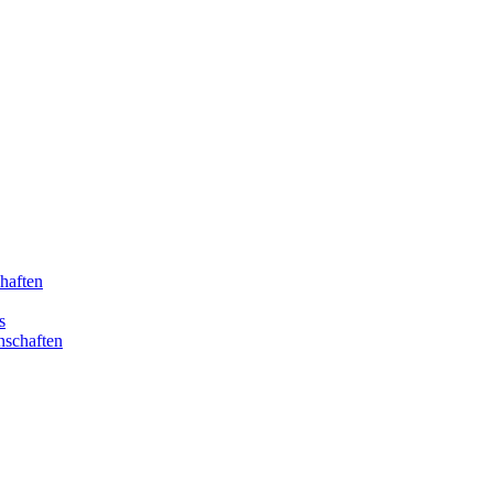
haften
s
nschaften