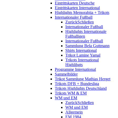
Eintrittskarten Deutsche
Eintrittskarten International
Highlights Memorabiia + Trikots
Internationaler Fußball
Zurück
Schließen
Internationaler Fußball
Highlights Internationale
Fußballigen
Internationaler Fußball
Sammlung Bela Guttmann
Shirts International
Trikot Lamine Yamal
Trikots International
Highlihgts
Programme International
Sammelbilder
Trikot Sammlung Mathias Herget
Trikots DFB + Bundesliga
Trikots Highlights Deutschland
Trikots WM & EM
WM und EM
Zurück
Schließen
WM und EM
Allgemein
EM 1984