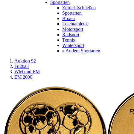
Sportarten
Zurück
Schließen
Sportarten
Boxen
Leichtathletik
Motorsport
Radsport
Tennis
Wintersport
» Andere Sportarten
Auktion 92
Fußball
WM und EM
EM 2000