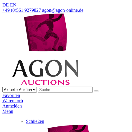
DE
EN
+49 (0)561 9279827
agon@agon-online.de
Favoriten
Warenkorb
Anmelden
Menu
Schließen