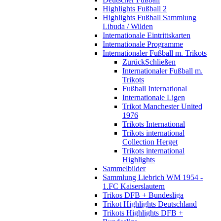
Highlights Fußball 2
Highlights Fußball Sammlung
Libuda / Wilden
Internationale Eintrittskarten
Internationale Programme
Internationaler Fußball m. Trikots
Zurück
Schließen
Internationaler Fußball m.
Trikots
Fußball International
Internationale Ligen
Trikot Manchester United
1976
Trikots International
Trikots international
Collection Herget
Trikots international
Highlights
Sammelbilder
Sammlung Liebrich WM 1954 -
1.FC Kaiserslautern
Trikos DFB + Bundesliga
Trikot Highlights Deutschland
Trikots Highlights DFB +