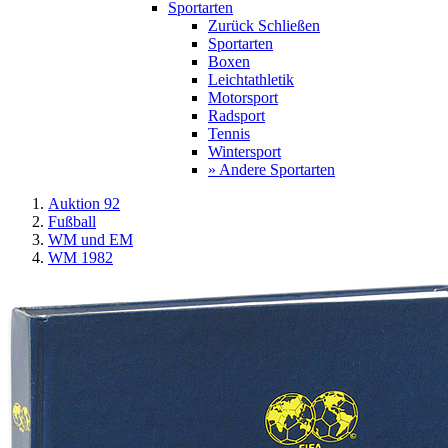
Sportarten
Zurück
Schließen
Sportarten
Boxen
Leichtathletik
Motorsport
Radsport
Tennis
Wintersport
» Andere Sportarten
Auktion 92
Fußball
WM und EM
WM 1982