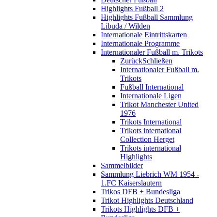
Highlights Fußball 2
Highlights Fußball Sammlung
Libuda / Wilden
Internationale Eintrittskarten
Internationale Programme
Internationaler Fußball m. Trikots
Zurück
Schließen
Internationaler Fußball m.
Trikots
Fußball International
Internationale Ligen
Trikot Manchester United
1976
Trikots International
Trikots international
Collection Herget
Trikots international
Highlights
Sammelbilder
Sammlung Liebrich WM 1954 -
1.FC Kaiserslautern
Trikos DFB + Bundesliga
Trikot Highlights Deutschland
Trikots Highlights DFB +