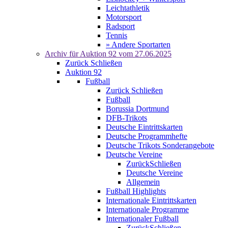
Leichtathletik
Motorsport
Radsport
Tennis
» Andere Sportarten
Archiv für
Auktion 92
vom 27.06.2025
Zurück
Schließen
Auktion 92
Fußball
Zurück
Schließen
Fußball
Borussia Dortmund
DFB-Trikots
Deutsche Eintrittskarten
Deutsche Programmhefte
Deutsche Trikots Sonderangebote
Deutsche Vereine
Zurück
Schließen
Deutsche Vereine
Allgemein
Fußball Highlights
Internationale Eintrittskarten
Internationale Programme
Internationaler Fußball
Zurück
Schließen