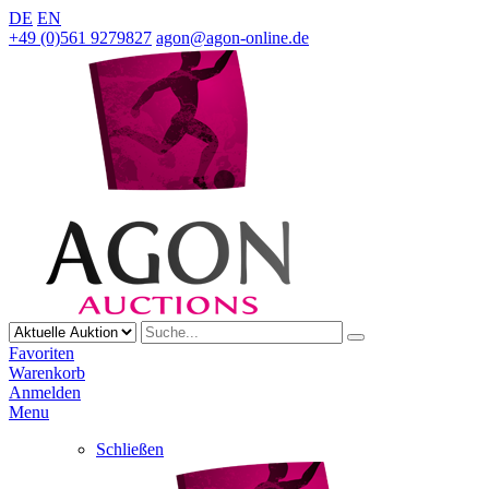
DE
EN
+49 (0)561 9279827
agon@agon-online.de
Favoriten
Warenkorb
Anmelden
Menu
Schließen