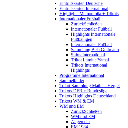
Eintrittskarten Deutsche
Eintrittskarten International
Highlights Memorabiia + Trikots
Internationaler Fußball
Zurück
Schließen
Internationaler Fußball
Highlights Internationale
Fußballigen
Internationaler Fußball
Sammlung Bela Guttmann
Shirts International
Trikot Lamine Yamal
Trikots International
Highlihgts
Programme International
Sammelbilder
Trikot Sammlung Mathias Herget
Trikots DFB + Bundesliga
Trikots Highlights Deutschland
Trikots WM & EM
WM und EM
Zurück
Schließen
WM und EM
Allgemein
EM 1984