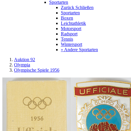
Sportarten
Zurück
Schließen
Sportarten
Boxen
Leichtathletik
Motorsport
Radsport
Tennis
Wintersport
» Andere Sportarten
Auktion 92
Olympia
Olympische Spiele 1956