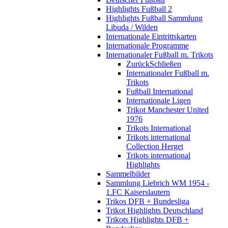
Highlights Fußball 2
Highlights Fußball Sammlung
Libuda / Wilden
Internationale Eintrittskarten
Internationale Programme
Internationaler Fußball m. Trikots
Zurück
Schließen
Internationaler Fußball m.
Trikots
Fußball International
Internationale Ligen
Trikot Manchester United
1976
Trikots International
Trikots international
Collection Herget
Trikots international
Highlights
Sammelbilder
Sammlung Liebrich WM 1954 -
1.FC Kaiserslautern
Trikos DFB + Bundesliga
Trikot Highlights Deutschland
Trikots Highlights DFB +