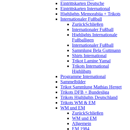
Eintrittskarten Deutsche
Eintrittskarten International
Highlights Memorabiia + Trikots
Internationaler Fußball
Zurück
Schließen
Internationaler Fußball
Highlights Internationale
Fußballigen
Internationaler Fußball
Sammlung Bela Guttmann
Shirts International
Trikot Lamine Yamal
Trikots International
Highlihgts
Programme International
Sammelbilder
Trikot Sammlung Mathias Herget
Trikots DFB + Bundesliga
Trikots Highlights Deutschland
Trikots WM & EM
WM und EM
Zurück
Schließen
WM und EM
Allgemein
EM 1984