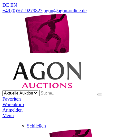
DE
EN
+49 (0)561 9279827
agon@agon-online.de
Favoriten
Warenkorb
Anmelden
Menu
Schließen