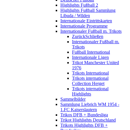
Highlights Fußball 2
Highlights Fußball Sammlung
Libuda / Wilden
Internationale Eintrittskarten
Internationale Programme
Internationaler Fußball m. Trikots
Zurück
Schließen
Internationaler Fußball m.
Trikots
Fußball International
Internationale Ligen
Trikot Manchester United
1976
Trikots International
Trikots international
Collection Herget
Trikots international
Highlights
Sammelbilder
Sammlung Liebrich WM 1954 -
1.FC Kaiserslautern
Trikos DFB + Bundesliga
Trikot Highlights Deutschland
Trikots Highlights DFB +