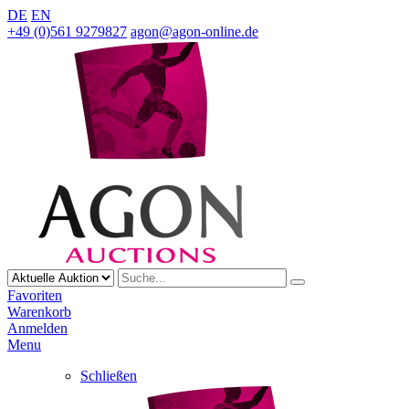
DE
EN
+49 (0)561 9279827
agon@agon-online.de
Favoriten
Warenkorb
Anmelden
Menu
Schließen