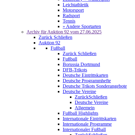
Leichtathletik
Motorsport
Radsport
Tennis
» Andere Sportarten
Archiv für
Auktion 92
vom 27.06.2025
Zurück
Schließen
Auktion 92
Fußball
Zurück
Schließen
Fußball
Borussia Dortmund
DFB-Trikots
Deutsche Eintrittskarten
Deutsche Programmhefte
Deutsche Trikots Sonderangebote
Deutsche Vereine
Zurück
Schließen
Deutsche Vereine
Allgemein
Fußball Highlights
Internationale Eintrittskarten
Internationale Programme
Internationaler Fußball
Zurück
Schließen