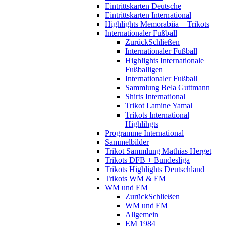
Eintrittskarten Deutsche
Eintrittskarten International
Highlights Memorabiia + Trikots
Internationaler Fußball
Zurück
Schließen
Internationaler Fußball
Highlights Internationale
Fußballigen
Internationaler Fußball
Sammlung Bela Guttmann
Shirts International
Trikot Lamine Yamal
Trikots International
Highlihgts
Programme International
Sammelbilder
Trikot Sammlung Mathias Herget
Trikots DFB + Bundesliga
Trikots Highlights Deutschland
Trikots WM & EM
WM und EM
Zurück
Schließen
WM und EM
Allgemein
EM 1984