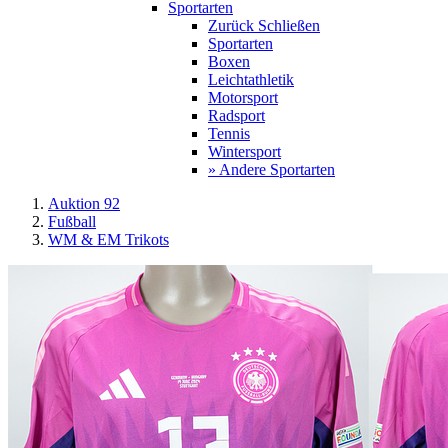
Sportarten
Zurück
Schließen
Sportarten
Boxen
Leichtathletik
Motorsport
Radsport
Tennis
Wintersport
» Andere Sportarten
Auktion 92
Fußball
WM & EM Trikots