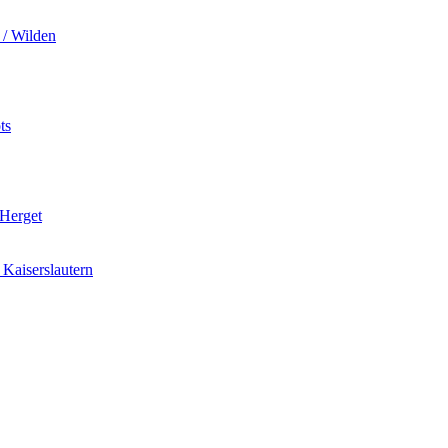
 / Wilden
ts
 Herget
Kaiserslautern