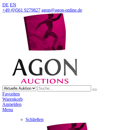
DE
EN
+49 (0)561 9279827
agon@agon-online.de
Favoriten
Warenkorb
Anmelden
Menu
Schließen