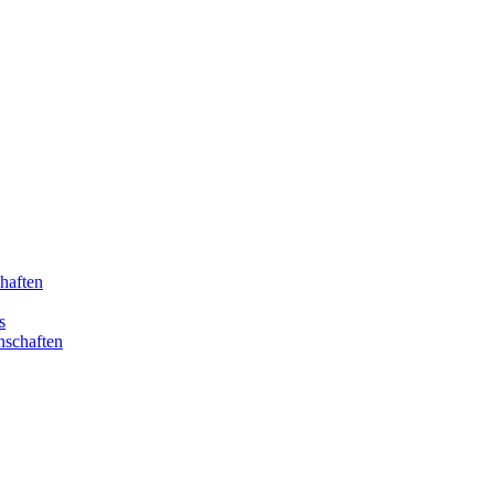
haften
s
nschaften