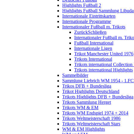
Highlights Fußball 2
Highlights Fußball Sammlung Libuda
Internationale Eintrittskarten
Internationale Programme
Internationaler Fußball m. Trikots
Zurück
Schließen
Internationaler Fußball m. Triko
Fußball International
Internationale Ligen
Trikot Manchester United 1976
Trikots International
Trikots international Collection
Trikots international Highlights
Sammelbilder
Sammlung Liebrich WM 1954 - 1.FC 
Trikos DFB + Bundesliga
Trikot Highlights Deutschland
Trikots Highlights DFB + Bundesliga
Trikots Sammlung Herget
Trikots WM & EM
Trikots WM Endspiel 1974 + 2014
Trikots Weltmeisterschaft 1986
Trikots Weltmeisterschaft Stars
WM & EM Highlights