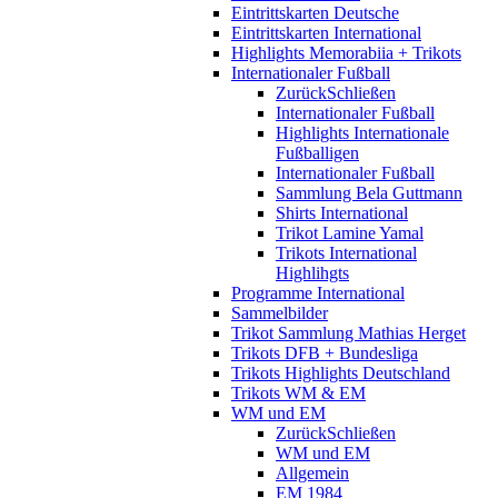
Eintrittskarten Deutsche
Eintrittskarten International
Highlights Memorabiia + Trikots
Internationaler Fußball
Zurück
Schließen
Internationaler Fußball
Highlights Internationale
Fußballigen
Internationaler Fußball
Sammlung Bela Guttmann
Shirts International
Trikot Lamine Yamal
Trikots International
Highlihgts
Programme International
Sammelbilder
Trikot Sammlung Mathias Herget
Trikots DFB + Bundesliga
Trikots Highlights Deutschland
Trikots WM & EM
WM und EM
Zurück
Schließen
WM und EM
Allgemein
EM 1984