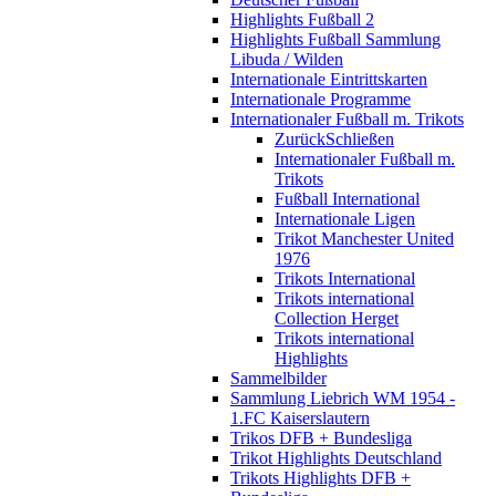
Highlights Fußball 2
Highlights Fußball Sammlung
Libuda / Wilden
Internationale Eintrittskarten
Internationale Programme
Internationaler Fußball m. Trikots
Zurück
Schließen
Internationaler Fußball m.
Trikots
Fußball International
Internationale Ligen
Trikot Manchester United
1976
Trikots International
Trikots international
Collection Herget
Trikots international
Highlights
Sammelbilder
Sammlung Liebrich WM 1954 -
1.FC Kaiserslautern
Trikos DFB + Bundesliga
Trikot Highlights Deutschland
Trikots Highlights DFB +