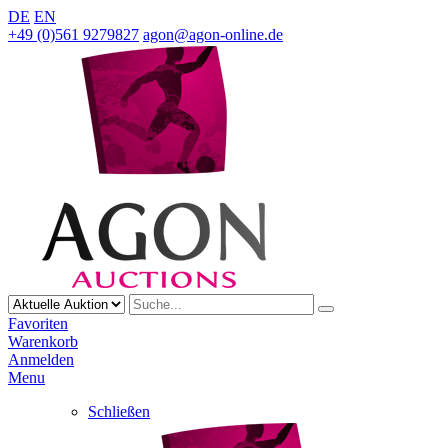
DE
EN
+49 (0)561 9279827
agon@agon-online.de
Favoriten
Warenkorb
Anmelden
Menu
Schließen