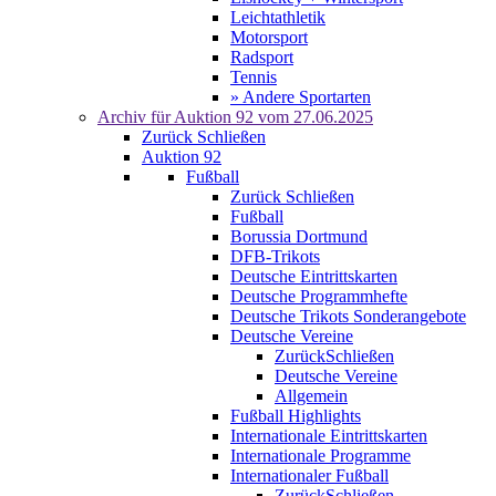
Leichtathletik
Motorsport
Radsport
Tennis
» Andere Sportarten
Archiv für
Auktion 92
vom 27.06.2025
Zurück
Schließen
Auktion 92
Fußball
Zurück
Schließen
Fußball
Borussia Dortmund
DFB-Trikots
Deutsche Eintrittskarten
Deutsche Programmhefte
Deutsche Trikots Sonderangebote
Deutsche Vereine
Zurück
Schließen
Deutsche Vereine
Allgemein
Fußball Highlights
Internationale Eintrittskarten
Internationale Programme
Internationaler Fußball
Zurück
Schließen