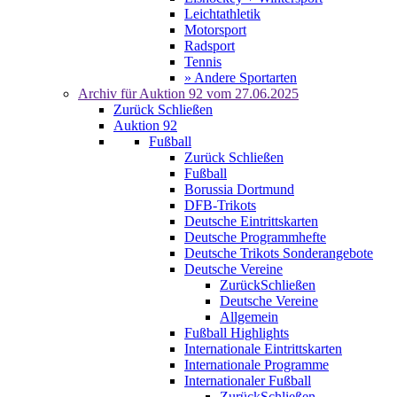
Leichtathletik
Motorsport
Radsport
Tennis
» Andere Sportarten
Archiv für
Auktion 92
vom 27.06.2025
Zurück
Schließen
Auktion 92
Fußball
Zurück
Schließen
Fußball
Borussia Dortmund
DFB-Trikots
Deutsche Eintrittskarten
Deutsche Programmhefte
Deutsche Trikots Sonderangebote
Deutsche Vereine
Zurück
Schließen
Deutsche Vereine
Allgemein
Fußball Highlights
Internationale Eintrittskarten
Internationale Programme
Internationaler Fußball
Zurück
Schließen