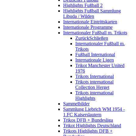
Highlights Fußball 2
Highlights Fußball Sammlung
Libuda / Wilden
Internationale Eintrittskarten
Internationale Programme
Internationaler Fußball m. Trikots
Zurück
Schließen
Internationaler Fußball m.
Trikots
Fußball International
Internationale Ligen
Trikot Manchester United
1976
Trikots International
Trikots international
Collection Herget
Trikots international
Highlights
Sammelbilder
Sammlung Liebrich WM 1954 -
1.FC Kaiserslautern
Trikos DFB + Bundesliga
Trikot Highlights Deutschland
Trikots Highlights DFB +