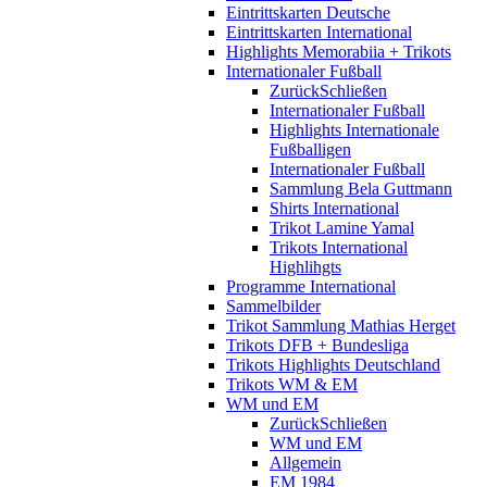
Eintrittskarten Deutsche
Eintrittskarten International
Highlights Memorabiia + Trikots
Internationaler Fußball
Zurück
Schließen
Internationaler Fußball
Highlights Internationale
Fußballigen
Internationaler Fußball
Sammlung Bela Guttmann
Shirts International
Trikot Lamine Yamal
Trikots International
Highlihgts
Programme International
Sammelbilder
Trikot Sammlung Mathias Herget
Trikots DFB + Bundesliga
Trikots Highlights Deutschland
Trikots WM & EM
WM und EM
Zurück
Schließen
WM und EM
Allgemein
EM 1984