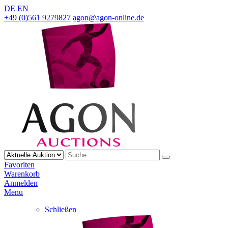
DE
EN
+49 (0)561 9279827
agon@agon-online.de
Favoriten
Warenkorb
Anmelden
Menu
Schließen