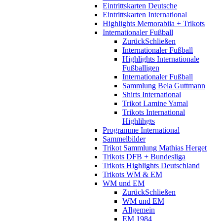
Eintrittskarten Deutsche
Eintrittskarten International
Highlights Memorabiia + Trikots
Internationaler Fußball
Zurück
Schließen
Internationaler Fußball
Highlights Internationale
Fußballigen
Internationaler Fußball
Sammlung Bela Guttmann
Shirts International
Trikot Lamine Yamal
Trikots International
Highlihgts
Programme International
Sammelbilder
Trikot Sammlung Mathias Herget
Trikots DFB + Bundesliga
Trikots Highlights Deutschland
Trikots WM & EM
WM und EM
Zurück
Schließen
WM und EM
Allgemein
EM 1984