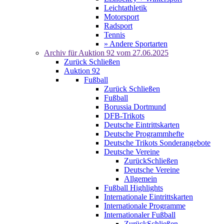
Leichtathletik
Motorsport
Radsport
Tennis
» Andere Sportarten
Archiv für
Auktion 92
vom 27.06.2025
Zurück
Schließen
Auktion 92
Fußball
Zurück
Schließen
Fußball
Borussia Dortmund
DFB-Trikots
Deutsche Eintrittskarten
Deutsche Programmhefte
Deutsche Trikots Sonderangebote
Deutsche Vereine
Zurück
Schließen
Deutsche Vereine
Allgemein
Fußball Highlights
Internationale Eintrittskarten
Internationale Programme
Internationaler Fußball
Zurück
Schließen