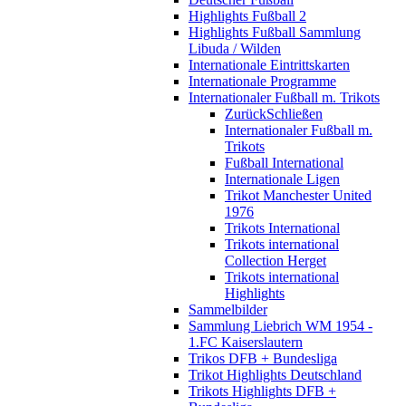
Highlights Fußball 2
Highlights Fußball Sammlung
Libuda / Wilden
Internationale Eintrittskarten
Internationale Programme
Internationaler Fußball m. Trikots
Zurück
Schließen
Internationaler Fußball m.
Trikots
Fußball International
Internationale Ligen
Trikot Manchester United
1976
Trikots International
Trikots international
Collection Herget
Trikots international
Highlights
Sammelbilder
Sammlung Liebrich WM 1954 -
1.FC Kaiserslautern
Trikos DFB + Bundesliga
Trikot Highlights Deutschland
Trikots Highlights DFB +