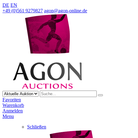
DE
EN
+49 (0)561 9279827
agon@agon-online.de
Favoriten
Warenkorb
Anmelden
Menu
Schließen