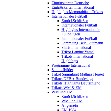
Eintrittskarten Deutsche
Eintrittskarten International
Highlights Memorabiia + Trikots
Internationaler Fußball
Zurück
Schließen
Internationaler Fußball
Highlights Internationale
Fußballigen
Internationaler Fußball
Sammlung Bela Guttmann
Shirts International
Trikot Lamine Yamal
Trikots International
Highlihgts
Programme International
Sammelbilder
Trikot Sammlung Mathias Herget
Trikots DFB + Bundesliga
Trikots Highlights Deutschland
Trikots WM & EM
WM und EM
Zurück
Schließen
WM und EM
Allgemein
EM 1984