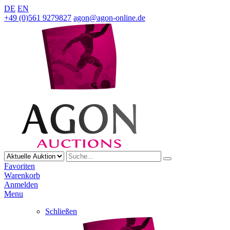
DE
EN
+49 (0)561 9279827
agon@agon-online.de
Favoriten
Warenkorb
Anmelden
Menu
Schließen