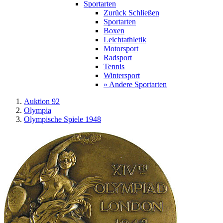
Sportarten
Zurück
Schließen
Sportarten
Boxen
Leichtathletik
Motorsport
Radsport
Tennis
Wintersport
» Andere Sportarten
Auktion 92
Olympia
Olympische Spiele 1948