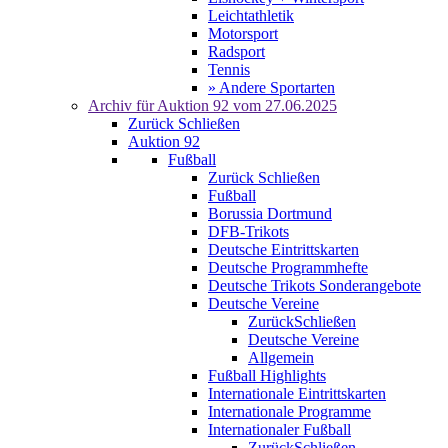
Leichtathletik
Motorsport
Radsport
Tennis
» Andere Sportarten
Archiv für
Auktion 92
vom 27.06.2025
Zurück
Schließen
Auktion 92
Fußball
Zurück
Schließen
Fußball
Borussia Dortmund
DFB-Trikots
Deutsche Eintrittskarten
Deutsche Programmhefte
Deutsche Trikots Sonderangebote
Deutsche Vereine
Zurück
Schließen
Deutsche Vereine
Allgemein
Fußball Highlights
Internationale Eintrittskarten
Internationale Programme
Internationaler Fußball
Zurück
Schließen