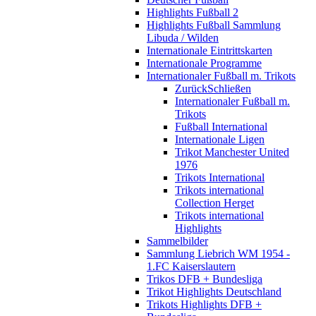
Highlights Fußball 2
Highlights Fußball Sammlung
Libuda / Wilden
Internationale Eintrittskarten
Internationale Programme
Internationaler Fußball m. Trikots
Zurück
Schließen
Internationaler Fußball m.
Trikots
Fußball International
Internationale Ligen
Trikot Manchester United
1976
Trikots International
Trikots international
Collection Herget
Trikots international
Highlights
Sammelbilder
Sammlung Liebrich WM 1954 -
1.FC Kaiserslautern
Trikos DFB + Bundesliga
Trikot Highlights Deutschland
Trikots Highlights DFB +