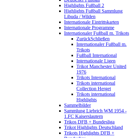
Highlights Fußball 2
Highlights Fußball Sammlung
Libuda / Wilden
Internationale Eintrittskarten
Internationale Programme
Internationaler Fußball m. Trikots
Zurück
Schließen
Internationaler Fußball m.
Trikots
Fußball International
Internationale Ligen
Trikot Manchester United
1976
Trikots International
Trikots international
Collection Herget
Trikots international
Highlights
Sammelbilder
Sammlung Liebrich WM 1954 -
1.FC Kaiserslautern
Trikos DFB + Bundesliga
Trikot Highlights Deutschland
Trikots Highlights DFB +