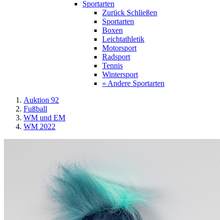
Sportarten
Zurück
Schließen
Sportarten
Boxen
Leichtathletik
Motorsport
Radsport
Tennis
Wintersport
» Andere Sportarten
Auktion 92
Fußball
WM und EM
WM 2022