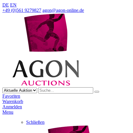
DE
EN
+49 (0)561 9279827
agon@agon-online.de
Favoriten
Warenkorb
Anmelden
Menu
Schließen