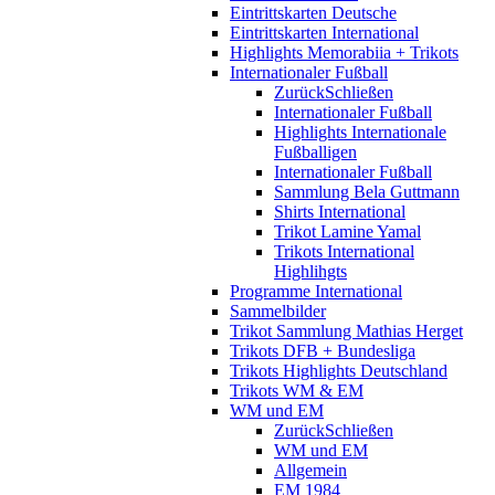
Eintrittskarten Deutsche
Eintrittskarten International
Highlights Memorabiia + Trikots
Internationaler Fußball
Zurück
Schließen
Internationaler Fußball
Highlights Internationale
Fußballigen
Internationaler Fußball
Sammlung Bela Guttmann
Shirts International
Trikot Lamine Yamal
Trikots International
Highlihgts
Programme International
Sammelbilder
Trikot Sammlung Mathias Herget
Trikots DFB + Bundesliga
Trikots Highlights Deutschland
Trikots WM & EM
WM und EM
Zurück
Schließen
WM und EM
Allgemein
EM 1984