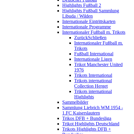
Highlights Fußball 2
Highlights Fußball Sammlung
Libuda / Wilden
Internationale Eintrittskarten
Internationale Programme
Internationaler Fußball m. Trikots
Zurück
Schließen
Internationaler Fußball m.
Trikots
Fußball International
Internationale Ligen
Trikot Manchester United
1976
Trikots International
Trikots international
Collection Herget
Trikots international
Highlights
Sammelbilder
Sammlung Liebrich WM 1954 -
1.FC Kaiserslautern
Trikos DFB + Bundesliga
Trikot Highlights Deutschland
Trikots Highlights DFB +