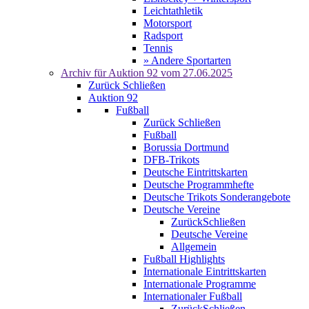
Leichtathletik
Motorsport
Radsport
Tennis
» Andere Sportarten
Archiv für
Auktion 92
vom 27.06.2025
Zurück
Schließen
Auktion 92
Fußball
Zurück
Schließen
Fußball
Borussia Dortmund
DFB-Trikots
Deutsche Eintrittskarten
Deutsche Programmhefte
Deutsche Trikots Sonderangebote
Deutsche Vereine
Zurück
Schließen
Deutsche Vereine
Allgemein
Fußball Highlights
Internationale Eintrittskarten
Internationale Programme
Internationaler Fußball
Zurück
Schließen