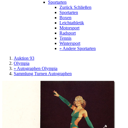
Sportarten
Zurück
Schließen
Sportarten
Boxen
Leichtathletik
Motorsport
Radsport
Tennis
Wintersport
» Andere Sportarten
Auktion 93
Olympia
» Autographen Olympia
Sammlung Turnen Autographen