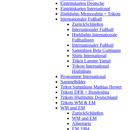
Eintrittskarten Deutsche
Eintrittskarten International
Highlights Memorabiia + Trikots
Internationaler Fußball
Zurück
Schließen
Internationaler Fußball
Highlights Internationale
Fußballigen
Internationaler Fußball
Sammlung Bela Guttmann
Shirts International
Trikot Lamine Yamal
Trikots International
Highlihgts
Programme International
Sammelbilder
Trikot Sammlung Mathias Herget
Trikots DFB + Bundesliga
Trikots Highlights Deutschland
Trikots WM & EM
WM und EM
Zurück
Schließen
WM und EM
Allgemein
EM 1984