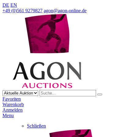
DE
EN
+49 (0)561 9279827
agon@agon-online.de
Favoriten
Warenkorb
Anmelden
Menu
Schließen