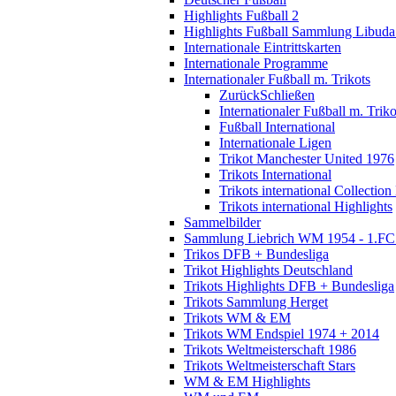
Highlights Fußball 2
Highlights Fußball Sammlung Libuda
Internationale Eintrittskarten
Internationale Programme
Internationaler Fußball m. Trikots
Zurück
Schließen
Internationaler Fußball m. Triko
Fußball International
Internationale Ligen
Trikot Manchester United 1976
Trikots International
Trikots international Collection
Trikots international Highlights
Sammelbilder
Sammlung Liebrich WM 1954 - 1.FC 
Trikos DFB + Bundesliga
Trikot Highlights Deutschland
Trikots Highlights DFB + Bundesliga
Trikots Sammlung Herget
Trikots WM & EM
Trikots WM Endspiel 1974 + 2014
Trikots Weltmeisterschaft 1986
Trikots Weltmeisterschaft Stars
WM & EM Highlights