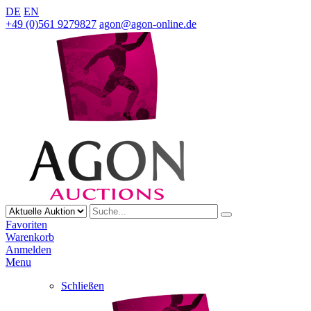
DE
EN
+49 (0)561 9279827
agon@agon-online.de
Favoriten
Warenkorb
Anmelden
Menu
Schließen