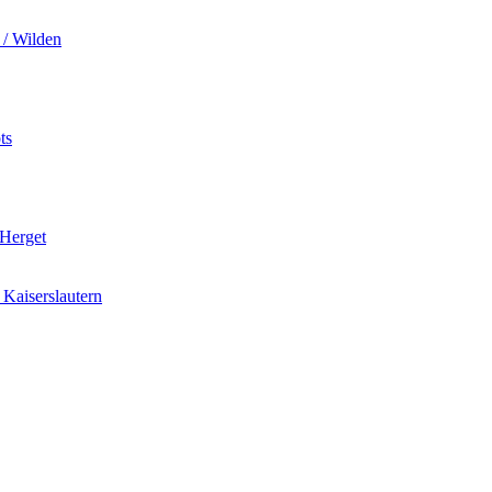
 / Wilden
ts
 Herget
Kaiserslautern