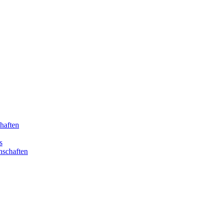
haften
s
nschaften