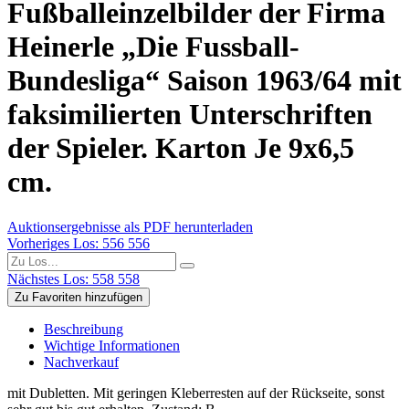
Fußballeinzelbilder der Firma
Heinerle „Die Fussball-
Bundesliga“ Saison 1963/64 mit
faksimilierten Unterschriften
der Spieler. Karton Je 9x6,5
cm.
Auktionsergebnisse als PDF herunterladen
Vorheriges Los: 556
556
Nächstes Los: 558
558
Zu Favoriten hinzufügen
Beschreibung
Wichtige Informationen
Nachverkauf
mit Dubletten. Mit geringen Kleberresten auf der Rückseite, sonst