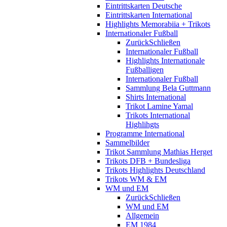
Eintrittskarten Deutsche
Eintrittskarten International
Highlights Memorabiia + Trikots
Internationaler Fußball
Zurück
Schließen
Internationaler Fußball
Highlights Internationale
Fußballigen
Internationaler Fußball
Sammlung Bela Guttmann
Shirts International
Trikot Lamine Yamal
Trikots International
Highlihgts
Programme International
Sammelbilder
Trikot Sammlung Mathias Herget
Trikots DFB + Bundesliga
Trikots Highlights Deutschland
Trikots WM & EM
WM und EM
Zurück
Schließen
WM und EM
Allgemein
EM 1984