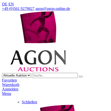
DE
EN
+49 (0)561 9279827
agon@agon-online.de
Favoriten
Warenkorb
Anmelden
Menu
Schließen