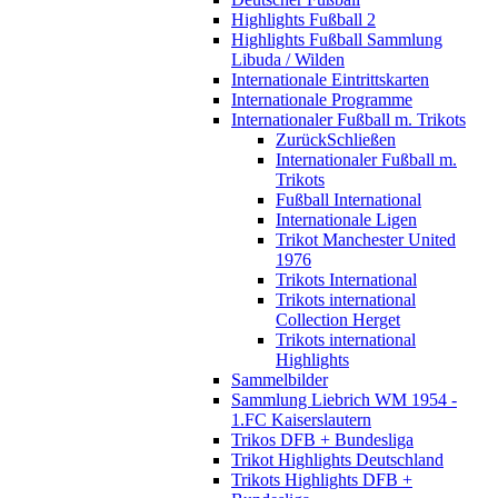
Highlights Fußball 2
Highlights Fußball Sammlung
Libuda / Wilden
Internationale Eintrittskarten
Internationale Programme
Internationaler Fußball m. Trikots
Zurück
Schließen
Internationaler Fußball m.
Trikots
Fußball International
Internationale Ligen
Trikot Manchester United
1976
Trikots International
Trikots international
Collection Herget
Trikots international
Highlights
Sammelbilder
Sammlung Liebrich WM 1954 -
1.FC Kaiserslautern
Trikos DFB + Bundesliga
Trikot Highlights Deutschland
Trikots Highlights DFB +