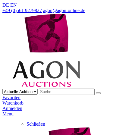
DE
EN
+49 (0)561 9279827
agon@agon-online.de
Favoriten
Warenkorb
Anmelden
Menu
Schließen