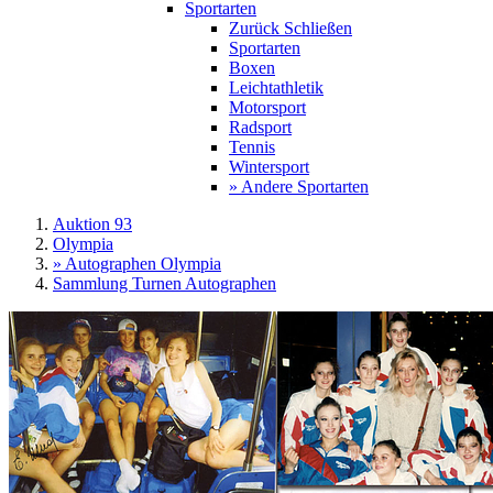
Sportarten
Zurück
Schließen
Sportarten
Boxen
Leichtathletik
Motorsport
Radsport
Tennis
Wintersport
» Andere Sportarten
Auktion 93
Olympia
» Autographen Olympia
Sammlung Turnen Autographen