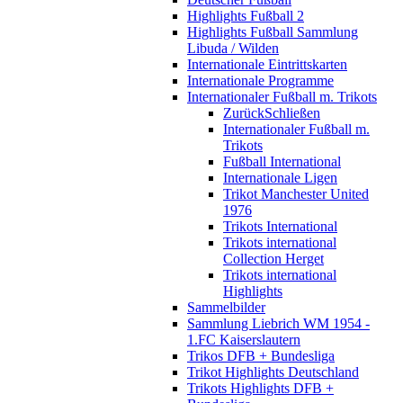
Highlights Fußball 2
Highlights Fußball Sammlung
Libuda / Wilden
Internationale Eintrittskarten
Internationale Programme
Internationaler Fußball m. Trikots
Zurück
Schließen
Internationaler Fußball m.
Trikots
Fußball International
Internationale Ligen
Trikot Manchester United
1976
Trikots International
Trikots international
Collection Herget
Trikots international
Highlights
Sammelbilder
Sammlung Liebrich WM 1954 -
1.FC Kaiserslautern
Trikos DFB + Bundesliga
Trikot Highlights Deutschland
Trikots Highlights DFB +