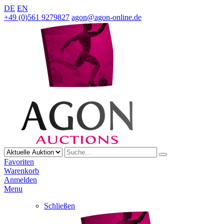
DE
EN
+49 (0)561 9279827
agon@agon-online.de
Favoriten
Warenkorb
Anmelden
Menu
Schließen