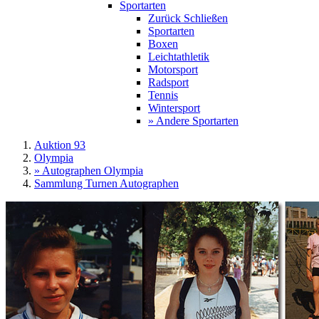
Sportarten
Zurück
Schließen
Sportarten
Boxen
Leichtathletik
Motorsport
Radsport
Tennis
Wintersport
» Andere Sportarten
Auktion 93
Olympia
» Autographen Olympia
Sammlung Turnen Autographen