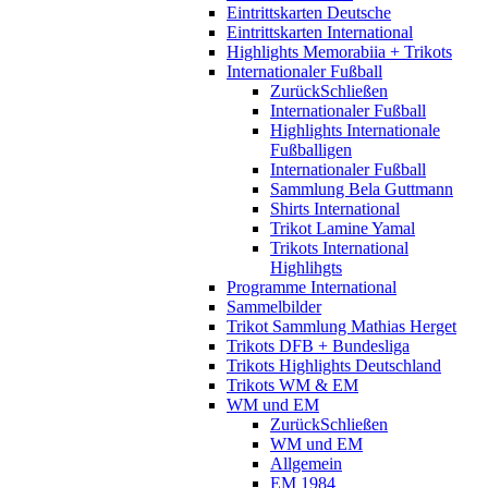
Eintrittskarten Deutsche
Eintrittskarten International
Highlights Memorabiia + Trikots
Internationaler Fußball
Zurück
Schließen
Internationaler Fußball
Highlights Internationale
Fußballigen
Internationaler Fußball
Sammlung Bela Guttmann
Shirts International
Trikot Lamine Yamal
Trikots International
Highlihgts
Programme International
Sammelbilder
Trikot Sammlung Mathias Herget
Trikots DFB + Bundesliga
Trikots Highlights Deutschland
Trikots WM & EM
WM und EM
Zurück
Schließen
WM und EM
Allgemein
EM 1984