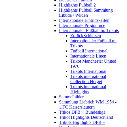
Highlights Fußball 2
Highlights Fußball Sammlung
Libuda / Wilden
Internationale Eintrittskarten
Internationale Programme
Internationaler Fußball m. Trikots
Zurück
Schließen
Internationaler Fußball m.
Trikots
Fußball International
Internationale Ligen
Trikot Manchester United
1976
Trikots International
Trikots international
Collection Herget
Trikots international
Highlights
Sammelbilder
Sammlung Liebrich WM 1954 -
1.FC Kaiserslautern
Trikos DFB + Bundesliga
Trikot Highlights Deutschland
Trikots Highlights DFB +