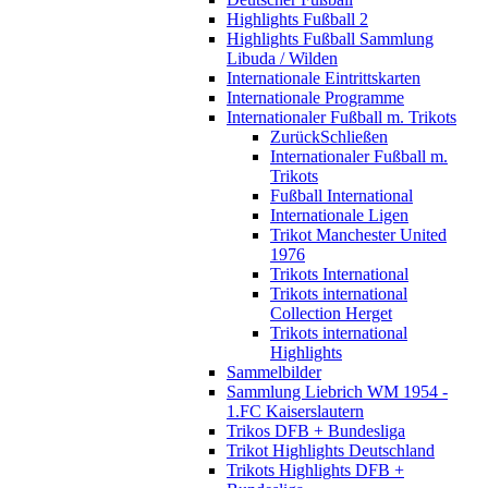
Highlights Fußball 2
Highlights Fußball Sammlung
Libuda / Wilden
Internationale Eintrittskarten
Internationale Programme
Internationaler Fußball m. Trikots
Zurück
Schließen
Internationaler Fußball m.
Trikots
Fußball International
Internationale Ligen
Trikot Manchester United
1976
Trikots International
Trikots international
Collection Herget
Trikots international
Highlights
Sammelbilder
Sammlung Liebrich WM 1954 -
1.FC Kaiserslautern
Trikos DFB + Bundesliga
Trikot Highlights Deutschland
Trikots Highlights DFB +