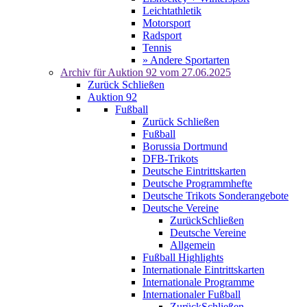
Leichtathletik
Motorsport
Radsport
Tennis
» Andere Sportarten
Archiv für
Auktion 92
vom 27.06.2025
Zurück
Schließen
Auktion 92
Fußball
Zurück
Schließen
Fußball
Borussia Dortmund
DFB-Trikots
Deutsche Eintrittskarten
Deutsche Programmhefte
Deutsche Trikots Sonderangebote
Deutsche Vereine
Zurück
Schließen
Deutsche Vereine
Allgemein
Fußball Highlights
Internationale Eintrittskarten
Internationale Programme
Internationaler Fußball
Zurück
Schließen