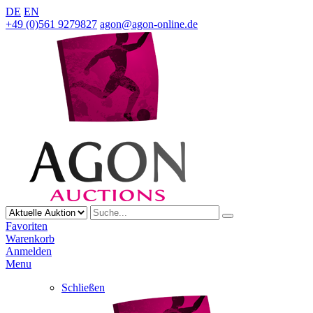
DE
EN
+49 (0)561 9279827
agon@agon-online.de
Favoriten
Warenkorb
Anmelden
Menu
Schließen