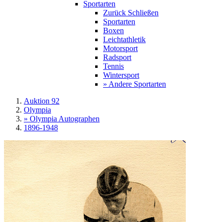
Sportarten
Zurück
Schließen
Sportarten
Boxen
Leichtathletik
Motorsport
Radsport
Tennis
Wintersport
» Andere Sportarten
Auktion 92
Olympia
» Olympia Autographen
1896-1948