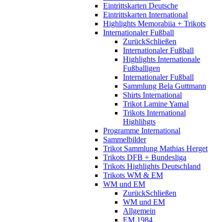
Eintrittskarten Deutsche
Eintrittskarten International
Highlights Memorabiia + Trikots
Internationaler Fußball
Zurück
Schließen
Internationaler Fußball
Highlights Internationale
Fußballigen
Internationaler Fußball
Sammlung Bela Guttmann
Shirts International
Trikot Lamine Yamal
Trikots International
Highlihgts
Programme International
Sammelbilder
Trikot Sammlung Mathias Herget
Trikots DFB + Bundesliga
Trikots Highlights Deutschland
Trikots WM & EM
WM und EM
Zurück
Schließen
WM und EM
Allgemein
EM 1984