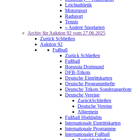
Leichtathletik
Motorsport
Radsport
Tennis
» Andere Sportarten
Archiv für
Auktion 92
vom 27.06.2025
Zurück
Schließen
Auktion 92
Fußball
Zurück
Schließen
Fußball
Borussia Dortmund
DFB-Trikots
Deutsche Eintrittskarten
Deutsche Programmhefte
Deutsche Trikots Sonderangebote
Deutsche Vereine
Zurück
Schließen
Deutsche Vereine
Allgemein
Fußball Highlights
Internationale Eintrittskarten
Internationale Programme
Internationaler Fußball
Zurück
Schließen