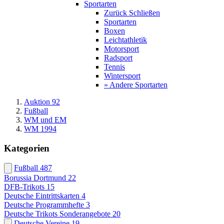
Sportarten
Zurück
Schließen
Sportarten
Boxen
Leichtathletik
Motorsport
Radsport
Tennis
Wintersport
» Andere Sportarten
Auktion 92
Fußball
WM und EM
WM 1994
Kategorien
Fußball
487
Borussia Dortmund
22
DFB-Trikots
15
Deutsche Eintrittskarten
4
Deutsche Programmhefte
3
Deutsche Trikots Sonderangebote
20
Deutsche Vereine
19