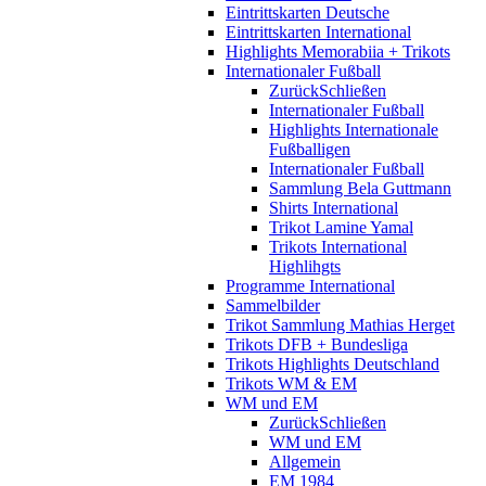
Eintrittskarten Deutsche
Eintrittskarten International
Highlights Memorabiia + Trikots
Internationaler Fußball
Zurück
Schließen
Internationaler Fußball
Highlights Internationale
Fußballigen
Internationaler Fußball
Sammlung Bela Guttmann
Shirts International
Trikot Lamine Yamal
Trikots International
Highlihgts
Programme International
Sammelbilder
Trikot Sammlung Mathias Herget
Trikots DFB + Bundesliga
Trikots Highlights Deutschland
Trikots WM & EM
WM und EM
Zurück
Schließen
WM und EM
Allgemein
EM 1984