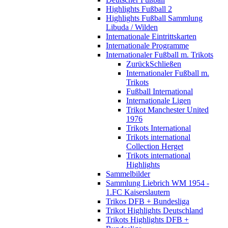
Highlights Fußball 2
Highlights Fußball Sammlung
Libuda / Wilden
Internationale Eintrittskarten
Internationale Programme
Internationaler Fußball m. Trikots
Zurück
Schließen
Internationaler Fußball m.
Trikots
Fußball International
Internationale Ligen
Trikot Manchester United
1976
Trikots International
Trikots international
Collection Herget
Trikots international
Highlights
Sammelbilder
Sammlung Liebrich WM 1954 -
1.FC Kaiserslautern
Trikos DFB + Bundesliga
Trikot Highlights Deutschland
Trikots Highlights DFB +