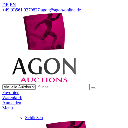
DE
EN
+49 (0)561 9279827
agon@agon-online.de
Favoriten
Warenkorb
Anmelden
Menu
Schließen