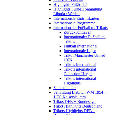
Highlights Fußball 2
Highlights Fußball Sammlung
Libuda / Wilden
Internationale Eintrittskarten
Internationale Programme
Internationaler Fußball m. Trikots
Zurück
Schließen
Internationaler Fußball m.
Trikots
Fußball International
Internationale Ligen
Trikot Manchester United
1976
Trikots International
Trikots international
Collection Herget
Trikots international
Highlights
Sammelbilder
Sammlung Liebrich WM 1954 -
1.FC Kaiserslautern
Trikos DFB + Bundesliga
Trikot Highlights Deutschland
Trikots Highlights DFB +