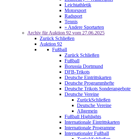
Leichtathletik
Motorsport
Radsport
Tennis
» Andere Sportarten
Archiv für
Auktion 92
vom 27.06.2025
Zurück
Schließen
Auktion 92
Fußball
Zurück
Schließen
Fußball
Borussia Dortmund
DFB-Trikots
Deutsche Eintrittskarten
Deutsche Programmhefte
Deutsche Trikots Sonderangebote
Deutsche Vereine
Zurück
Schließen
Deutsche Vereine
Allgemein
Fußball Highlights
Internationale Eintrittskarten
Internationale Programme
Internationaler Fußball
Zurück
Schließen