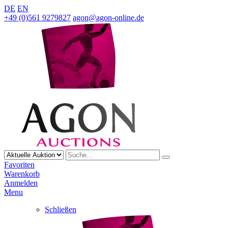
DE
EN
+49 (0)561 9279827
agon@agon-online.de
Favoriten
Warenkorb
Anmelden
Menu
Schließen