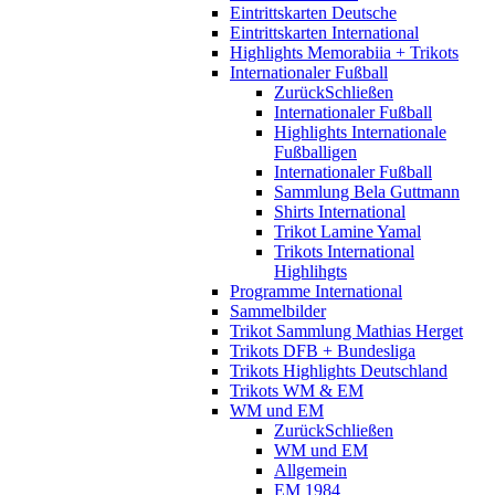
Eintrittskarten Deutsche
Eintrittskarten International
Highlights Memorabiia + Trikots
Internationaler Fußball
Zurück
Schließen
Internationaler Fußball
Highlights Internationale
Fußballigen
Internationaler Fußball
Sammlung Bela Guttmann
Shirts International
Trikot Lamine Yamal
Trikots International
Highlihgts
Programme International
Sammelbilder
Trikot Sammlung Mathias Herget
Trikots DFB + Bundesliga
Trikots Highlights Deutschland
Trikots WM & EM
WM und EM
Zurück
Schließen
WM und EM
Allgemein
EM 1984