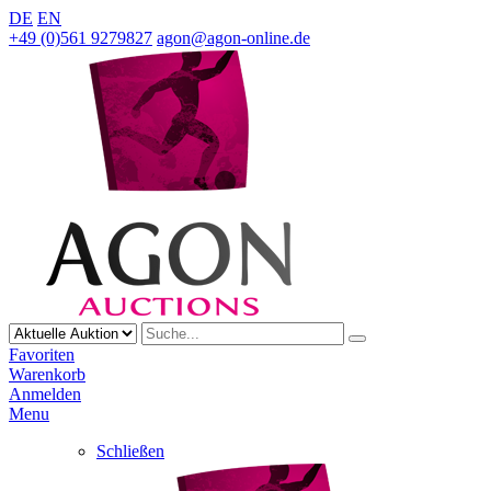
DE
EN
+49 (0)561 9279827
agon@agon-online.de
Favoriten
Warenkorb
Anmelden
Menu
Schließen