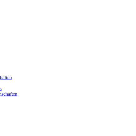
haften
s
nschaften