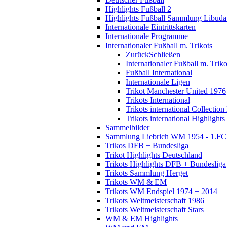
Highlights Fußball 2
Highlights Fußball Sammlung Libuda
Internationale Eintrittskarten
Internationale Programme
Internationaler Fußball m. Trikots
Zurück
Schließen
Internationaler Fußball m. Triko
Fußball International
Internationale Ligen
Trikot Manchester United 1976
Trikots International
Trikots international Collection
Trikots international Highlights
Sammelbilder
Sammlung Liebrich WM 1954 - 1.FC 
Trikos DFB + Bundesliga
Trikot Highlights Deutschland
Trikots Highlights DFB + Bundesliga
Trikots Sammlung Herget
Trikots WM & EM
Trikots WM Endspiel 1974 + 2014
Trikots Weltmeisterschaft 1986
Trikots Weltmeisterschaft Stars
WM & EM Highlights