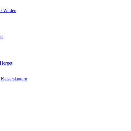
 / Wilden
ts
 Herget
Kaiserslautern