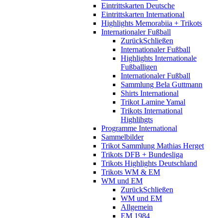
Eintrittskarten Deutsche
Eintrittskarten International
Highlights Memorabiia + Trikots
Internationaler Fußball
Zurück
Schließen
Internationaler Fußball
Highlights Internationale
Fußballigen
Internationaler Fußball
Sammlung Bela Guttmann
Shirts International
Trikot Lamine Yamal
Trikots International
Highlihgts
Programme International
Sammelbilder
Trikot Sammlung Mathias Herget
Trikots DFB + Bundesliga
Trikots Highlights Deutschland
Trikots WM & EM
WM und EM
Zurück
Schließen
WM und EM
Allgemein
EM 1984