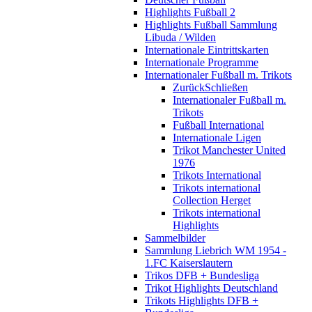
Highlights Fußball 2
Highlights Fußball Sammlung
Libuda / Wilden
Internationale Eintrittskarten
Internationale Programme
Internationaler Fußball m. Trikots
Zurück
Schließen
Internationaler Fußball m.
Trikots
Fußball International
Internationale Ligen
Trikot Manchester United
1976
Trikots International
Trikots international
Collection Herget
Trikots international
Highlights
Sammelbilder
Sammlung Liebrich WM 1954 -
1.FC Kaiserslautern
Trikos DFB + Bundesliga
Trikot Highlights Deutschland
Trikots Highlights DFB +