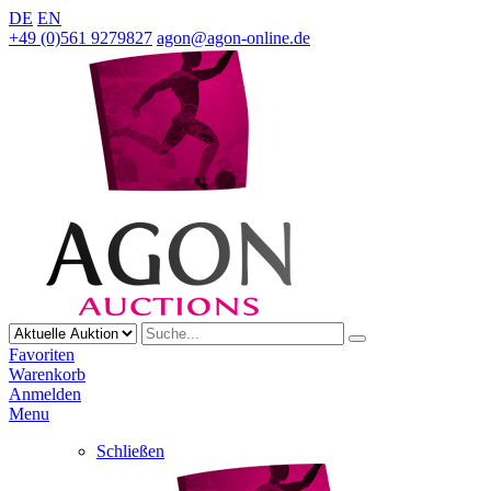
DE
EN
+49 (0)561 9279827
agon@agon-online.de
Favoriten
Warenkorb
Anmelden
Menu
Schließen