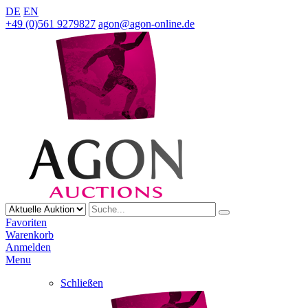
DE
EN
+49 (0)561 9279827
agon@agon-online.de
Favoriten
Warenkorb
Anmelden
Menu
Schließen