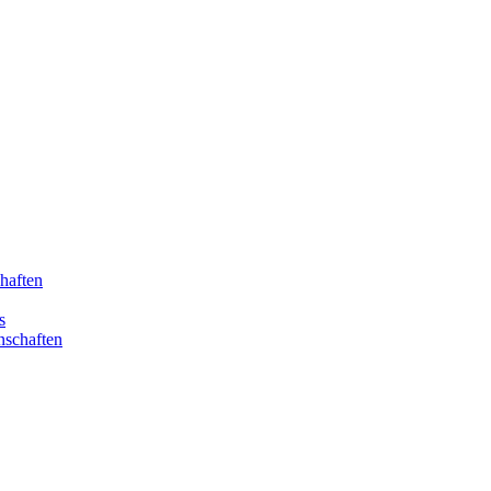
haften
s
nschaften