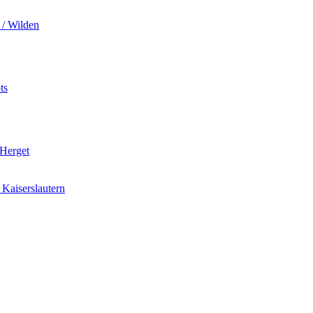
 / Wilden
ts
 Herget
Kaiserslautern