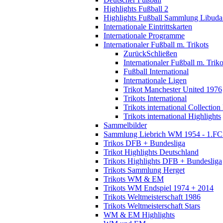
Highlights Fußball 2
Highlights Fußball Sammlung Libuda
Internationale Eintrittskarten
Internationale Programme
Internationaler Fußball m. Trikots
Zurück
Schließen
Internationaler Fußball m. Triko
Fußball International
Internationale Ligen
Trikot Manchester United 1976
Trikots International
Trikots international Collection
Trikots international Highlights
Sammelbilder
Sammlung Liebrich WM 1954 - 1.FC 
Trikos DFB + Bundesliga
Trikot Highlights Deutschland
Trikots Highlights DFB + Bundesliga
Trikots Sammlung Herget
Trikots WM & EM
Trikots WM Endspiel 1974 + 2014
Trikots Weltmeisterschaft 1986
Trikots Weltmeisterschaft Stars
WM & EM Highlights