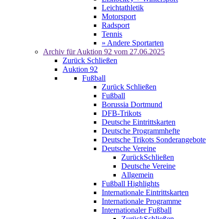
Leichtathletik
Motorsport
Radsport
Tennis
» Andere Sportarten
Archiv für
Auktion 92
vom 27.06.2025
Zurück
Schließen
Auktion 92
Fußball
Zurück
Schließen
Fußball
Borussia Dortmund
DFB-Trikots
Deutsche Eintrittskarten
Deutsche Programmhefte
Deutsche Trikots Sonderangebote
Deutsche Vereine
Zurück
Schließen
Deutsche Vereine
Allgemein
Fußball Highlights
Internationale Eintrittskarten
Internationale Programme
Internationaler Fußball
Zurück
Schließen