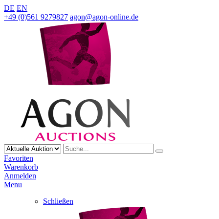
DE
EN
+49 (0)561 9279827
agon@agon-online.de
Favoriten
Warenkorb
Anmelden
Menu
Schließen