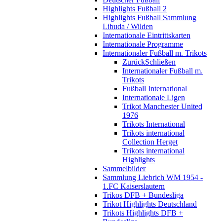
Highlights Fußball 2
Highlights Fußball Sammlung
Libuda / Wilden
Internationale Eintrittskarten
Internationale Programme
Internationaler Fußball m. Trikots
Zurück
Schließen
Internationaler Fußball m.
Trikots
Fußball International
Internationale Ligen
Trikot Manchester United
1976
Trikots International
Trikots international
Collection Herget
Trikots international
Highlights
Sammelbilder
Sammlung Liebrich WM 1954 -
1.FC Kaiserslautern
Trikos DFB + Bundesliga
Trikot Highlights Deutschland
Trikots Highlights DFB +