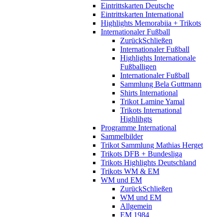
Eintrittskarten Deutsche
Eintrittskarten International
Highlights Memorabiia + Trikots
Internationaler Fußball
Zurück
Schließen
Internationaler Fußball
Highlights Internationale
Fußballigen
Internationaler Fußball
Sammlung Bela Guttmann
Shirts International
Trikot Lamine Yamal
Trikots International
Highlihgts
Programme International
Sammelbilder
Trikot Sammlung Mathias Herget
Trikots DFB + Bundesliga
Trikots Highlights Deutschland
Trikots WM & EM
WM und EM
Zurück
Schließen
WM und EM
Allgemein
EM 1984