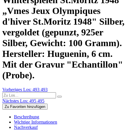
Winterspielen St.Moritz 1948
„Vmes Jeux Olympiques
d'hiver St.Moritz 1948" Silber,
vergoldet (gepunzt, 925er
Silber, Gewicht: 100 Gramm).
Hersteller: Huguenin, 6 cm.
Mit der Gravur "Echantillon"
(Probe).
Vorheriges Los: 493
493
Nächstes Los: 495
495
Zu Favoriten hinzufügen
Beschreibung
Wichtige Informationen
Nachverkauf