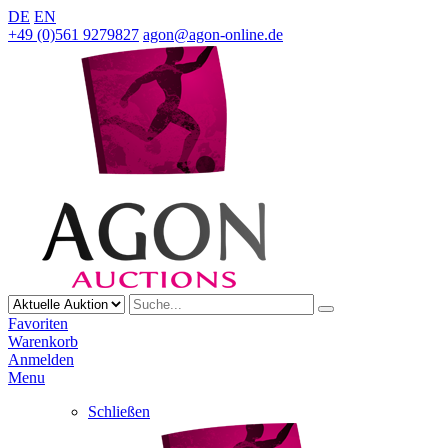
DE
EN
+49 (0)561 9279827
agon@agon-online.de
Favoriten
Warenkorb
Anmelden
Menu
Schließen