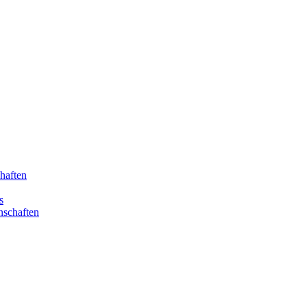
haften
s
nschaften