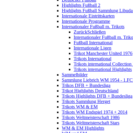
Highlights Fußball 2
Highlights Fußball Sammlung Libuda
Internationale Eintrittskarten
Internationale Programme
Internationaler Fußball m. Trikots
Zurück
Schließen
Internationaler Fußball m. Triko
Fußball International
Internationale Ligen
Trikot Manchester United 1976
Trikots International
Trikots international Collection
Trikots international Highlights
Sammelbilder
Sammlung Liebrich WM 1954 - 1.FC 
Trikos DFB + Bundesliga
Trikot Highlights Deutschland
Trikots Highlights DFB + Bundesliga
Trikots Sammlung Herget
Trikots WM & EM
Trikots WM Endspiel 1974 + 2014
Trikots Weltmeisterschaft 1986
Trikots Weltmeisterschaft Stars
WM & EM Highlights