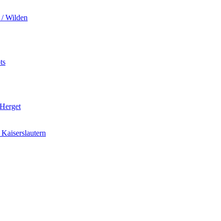
 / Wilden
ts
 Herget
Kaiserslautern