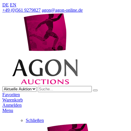
DE
EN
+49 (0)561 9279827
agon@agon-online.de
Favoriten
Warenkorb
Anmelden
Menu
Schließen