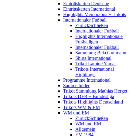
Eintrittskarten Deutsche
Eintrittskarten International
Highlights Memorabiia + Trikots
Internationaler Fußball
Zurück
Schließen
Internationaler Fußball
Highlights Internationale
Fußballigen
Internationaler Fußball
Sammlung Bela Guttmann
Shirts International
Trikot Lamine Yamal
Trikots International
Highlihgts
Programme International
Sammelbilder
Trikot Sammlung Mathias Herget
Trikots DFB + Bundesliga
Trikots Highlights Deutschland
Trikots WM & EM
WM und EM
Zurück
Schließen
WM und EM
Allgemein
EM 1984