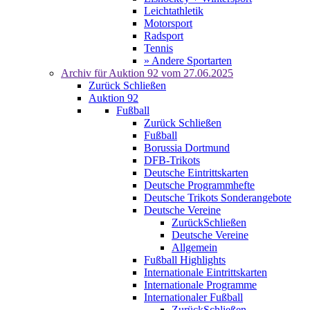
Leichtathletik
Motorsport
Radsport
Tennis
» Andere Sportarten
Archiv für
Auktion 92
vom 27.06.2025
Zurück
Schließen
Auktion 92
Fußball
Zurück
Schließen
Fußball
Borussia Dortmund
DFB-Trikots
Deutsche Eintrittskarten
Deutsche Programmhefte
Deutsche Trikots Sonderangebote
Deutsche Vereine
Zurück
Schließen
Deutsche Vereine
Allgemein
Fußball Highlights
Internationale Eintrittskarten
Internationale Programme
Internationaler Fußball
Zurück
Schließen