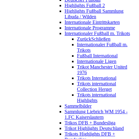
Highlights Fußball 2
Highlights Fußball Sammlung
Libuda / Wilden
Internationale Eintrittskarten
Internationale Programme
Internationaler Fußball m. Trikots
Zurück
Schließen
Internationaler Fußball m.
Trikots
Fußball International
Internationale Ligen
Trikot Manchester United
1976
Trikots International
Trikots international
Collection Herget
Trikots international
Highlights
Sammelbilder
Sammlung Liebrich WM 1954 -
1.FC Kaiserslautern
Trikos DFB + Bundesliga
Trikot Highlights Deutschland
Trikots Highlights DFB +