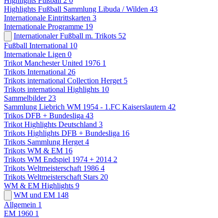
Highlights Fußball 2
0
Highlights Fußball Sammlung Libuda / Wilden
43
Internationale Eintrittskarten
3
Internationale Programme
19
Internationaler Fußball m. Trikots
52
Fußball International
10
Internationale Ligen
0
Trikot Manchester United 1976
1
Trikots International
26
Trikots international Collection Herget
5
Trikots international Highlights
10
Sammelbilder
23
Sammlung Liebrich WM 1954 - 1.FC Kaiserslautern
42
Trikos DFB + Bundesliga
43
Trikot Highlights Deutschland
3
Trikots Highlights DFB + Bundesliga
16
Trikots Sammlung Herget
4
Trikots WM & EM
16
Trikots WM Endspiel 1974 + 2014
2
Trikots Weltmeisterschaft 1986
4
Trikots Weltmeisterschaft Stars
20
WM & EM Highlights
9
WM und EM
148
Allgemein
1
EM 1960
1