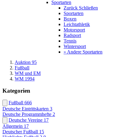
Sportarten
Zurück
Schließen
Sportarten
Boxen
Leichtathletik
Motorsport
Radsport
Tennis
Wintersport
» Andere Sportarten
Auktion 95
Fußball
WM und EM
WM 1994
Kategorien
Fußball
666
Deutsche Eintrittskarten
3
Deutsche Programmhefte
2
Deutsche Vereine
17
Allgemein
17
Deutscher Fußball
15