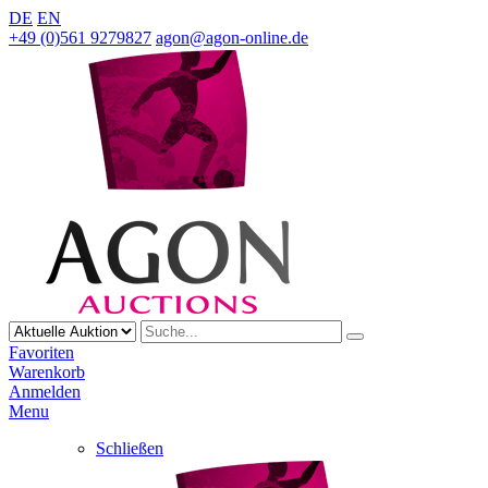
DE
EN
+49 (0)561 9279827
agon@agon-online.de
Favoriten
Warenkorb
Anmelden
Menu
Schließen