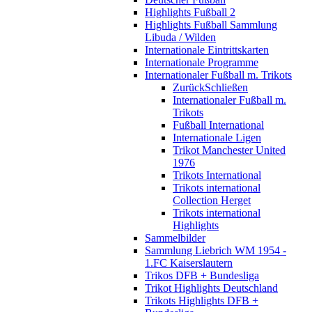
Highlights Fußball 2
Highlights Fußball Sammlung
Libuda / Wilden
Internationale Eintrittskarten
Internationale Programme
Internationaler Fußball m. Trikots
Zurück
Schließen
Internationaler Fußball m.
Trikots
Fußball International
Internationale Ligen
Trikot Manchester United
1976
Trikots International
Trikots international
Collection Herget
Trikots international
Highlights
Sammelbilder
Sammlung Liebrich WM 1954 -
1.FC Kaiserslautern
Trikos DFB + Bundesliga
Trikot Highlights Deutschland
Trikots Highlights DFB +