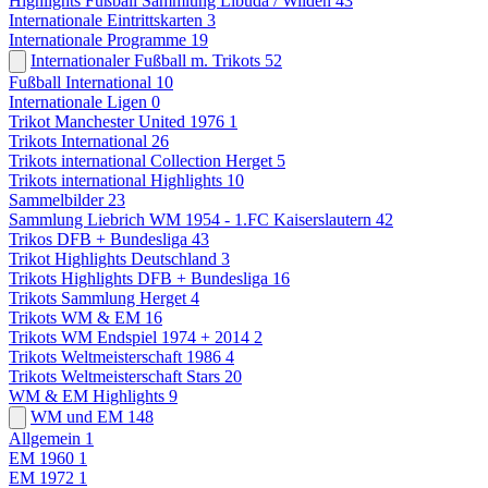
Highlights Fußball Sammlung Libuda / Wilden
43
Internationale Eintrittskarten
3
Internationale Programme
19
Internationaler Fußball m. Trikots
52
Fußball International
10
Internationale Ligen
0
Trikot Manchester United 1976
1
Trikots International
26
Trikots international Collection Herget
5
Trikots international Highlights
10
Sammelbilder
23
Sammlung Liebrich WM 1954 - 1.FC Kaiserslautern
42
Trikos DFB + Bundesliga
43
Trikot Highlights Deutschland
3
Trikots Highlights DFB + Bundesliga
16
Trikots Sammlung Herget
4
Trikots WM & EM
16
Trikots WM Endspiel 1974 + 2014
2
Trikots Weltmeisterschaft 1986
4
Trikots Weltmeisterschaft Stars
20
WM & EM Highlights
9
WM und EM
148
Allgemein
1
EM 1960
1
EM 1972
1