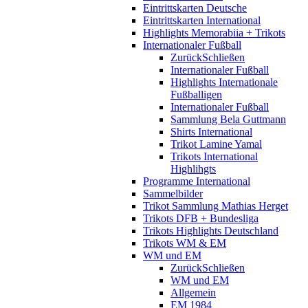
Eintrittskarten Deutsche
Eintrittskarten International
Highlights Memorabiia + Trikots
Internationaler Fußball
Zurück
Schließen
Internationaler Fußball
Highlights Internationale
Fußballigen
Internationaler Fußball
Sammlung Bela Guttmann
Shirts International
Trikot Lamine Yamal
Trikots International
Highlihgts
Programme International
Sammelbilder
Trikot Sammlung Mathias Herget
Trikots DFB + Bundesliga
Trikots Highlights Deutschland
Trikots WM & EM
WM und EM
Zurück
Schließen
WM und EM
Allgemein
EM 1984