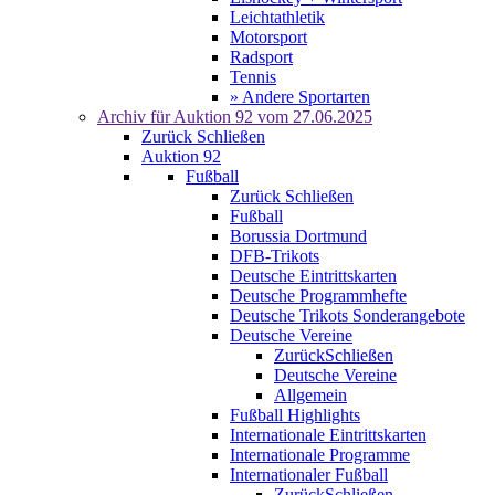
Leichtathletik
Motorsport
Radsport
Tennis
» Andere Sportarten
Archiv für
Auktion 92
vom 27.06.2025
Zurück
Schließen
Auktion 92
Fußball
Zurück
Schließen
Fußball
Borussia Dortmund
DFB-Trikots
Deutsche Eintrittskarten
Deutsche Programmhefte
Deutsche Trikots Sonderangebote
Deutsche Vereine
Zurück
Schließen
Deutsche Vereine
Allgemein
Fußball Highlights
Internationale Eintrittskarten
Internationale Programme
Internationaler Fußball
Zurück
Schließen