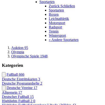
Sportarten
Zurück
Schließen
Sportarten
Boxen
Leichtathletik
Motorsport
Radsport
Tennis
Wintersport
» Andere Sportarten
Auktion 95
Olympia
Olympische Spiele 1948
Kategorien
Fußball
666
Deutsche Eintrittskarten
3
Deutsche Programmhefte
2
Deutsche Vereine
17
Allgemein
17
Deutscher Fußball
15
Highlights Fußball 2
0