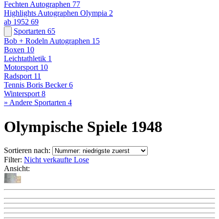
Fechten Autographen
77
Highlights Autographen Olympia
2
ab 1952
69
Sportarten
65
Bob + Rodeln Autographen
15
Boxen
10
Leichtathletik
1
Motorsport
10
Radsport
11
Tennis Boris Becker
6
Wintersport
8
» Andere Sportarten
4
Olympische Spiele 1948
Sortieren nach:
Filter:
Nicht verkaufte Lose
Ansicht: