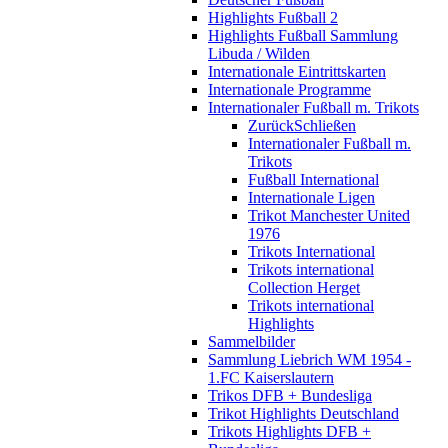
Highlights Fußball 2
Highlights Fußball Sammlung
Libuda / Wilden
Internationale Eintrittskarten
Internationale Programme
Internationaler Fußball m. Trikots
Zurück
Schließen
Internationaler Fußball m.
Trikots
Fußball International
Internationale Ligen
Trikot Manchester United
1976
Trikots International
Trikots international
Collection Herget
Trikots international
Highlights
Sammelbilder
Sammlung Liebrich WM 1954 -
1.FC Kaiserslautern
Trikos DFB + Bundesliga
Trikot Highlights Deutschland
Trikots Highlights DFB +