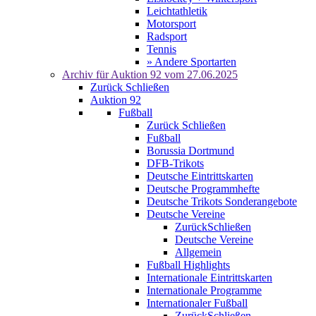
Leichtathletik
Motorsport
Radsport
Tennis
» Andere Sportarten
Archiv für
Auktion 92
vom 27.06.2025
Zurück
Schließen
Auktion 92
Fußball
Zurück
Schließen
Fußball
Borussia Dortmund
DFB-Trikots
Deutsche Eintrittskarten
Deutsche Programmhefte
Deutsche Trikots Sonderangebote
Deutsche Vereine
Zurück
Schließen
Deutsche Vereine
Allgemein
Fußball Highlights
Internationale Eintrittskarten
Internationale Programme
Internationaler Fußball
Zurück
Schließen