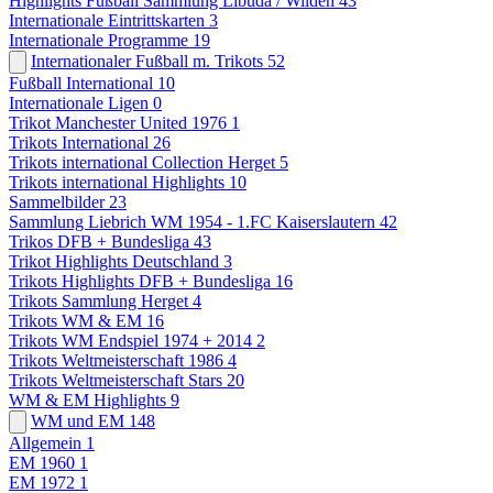
Highlights Fußball Sammlung Libuda / Wilden
43
Internationale Eintrittskarten
3
Internationale Programme
19
Internationaler Fußball m. Trikots
52
Fußball International
10
Internationale Ligen
0
Trikot Manchester United 1976
1
Trikots International
26
Trikots international Collection Herget
5
Trikots international Highlights
10
Sammelbilder
23
Sammlung Liebrich WM 1954 - 1.FC Kaiserslautern
42
Trikos DFB + Bundesliga
43
Trikot Highlights Deutschland
3
Trikots Highlights DFB + Bundesliga
16
Trikots Sammlung Herget
4
Trikots WM & EM
16
Trikots WM Endspiel 1974 + 2014
2
Trikots Weltmeisterschaft 1986
4
Trikots Weltmeisterschaft Stars
20
WM & EM Highlights
9
WM und EM
148
Allgemein
1
EM 1960
1
EM 1972
1