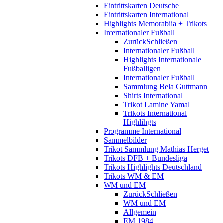
Eintrittskarten Deutsche
Eintrittskarten International
Highlights Memorabiia + Trikots
Internationaler Fußball
Zurück
Schließen
Internationaler Fußball
Highlights Internationale
Fußballigen
Internationaler Fußball
Sammlung Bela Guttmann
Shirts International
Trikot Lamine Yamal
Trikots International
Highlihgts
Programme International
Sammelbilder
Trikot Sammlung Mathias Herget
Trikots DFB + Bundesliga
Trikots Highlights Deutschland
Trikots WM & EM
WM und EM
Zurück
Schließen
WM und EM
Allgemein
EM 1984