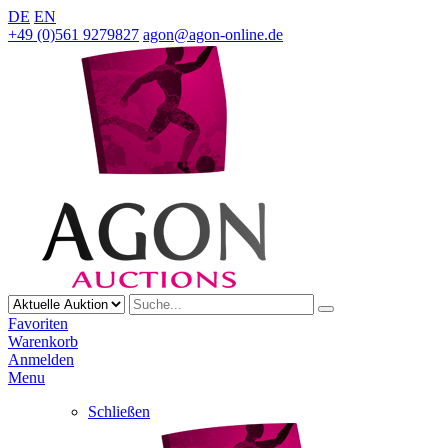
DE
EN
+49 (0)561 9279827
agon@agon-online.de
Favoriten
Warenkorb
Anmelden
Menu
Schließen