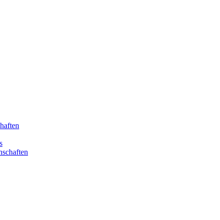
haften
s
nschaften