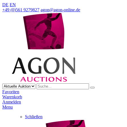
DE
EN
+49 (0)561 9279827
agon@agon-online.de
Favoriten
Warenkorb
Anmelden
Menu
Schließen