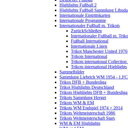
Highlights Fußball 2
Highlights Fußball Sammlung Libuda
Internationale Eintrittskarten
Internationale Programme
Internationaler Fußball m. Trikots
Zurück
Schließen
Internationaler Fußball m. Triko
Fußball International
Internationale Ligen
Trikot Manchester United 1976
Trikots International
Trikots international Collection
Trikots international Highlights
Sammelbilder
Sammlung Liebrich WM 1954 - 1.FC 
Trikos DFB + Bundesliga
Trikot Highlights Deutschland
Trikots Highlights DFB + Bundesliga
Trikots Sammlung Herget
Trikots WM & EM
Trikots WM Endspiel 1974 + 2014
Trikots Weltmeisterschaft 1986
Trikots Weltmeisterschaft Stars
WM & EM Highlights