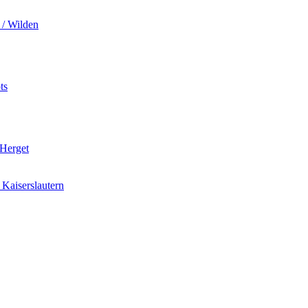
 / Wilden
ts
 Herget
Kaiserslautern