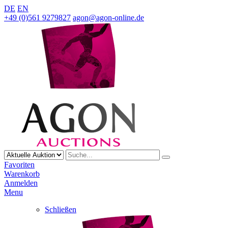
DE
EN
+49 (0)561 9279827
agon@agon-online.de
Favoriten
Warenkorb
Anmelden
Menu
Schließen