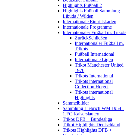
Highlights Fußball 2
Highlights Fußball Sammlung
Libuda / Wilden
Internationale Eintrittskarten
Internationale Programme
Internationaler Fußball m. Trikots
Zurück
Schließen
Internationaler Fußball m.
Trikots
Fußball International
Internationale Ligen
Trikot Manchester United
1976
Trikots International
Trikots international
Collection Herget
Trikots international
Highlights
Sammelbilder
Sammlung Liebrich WM 1954 -
1.FC Kaiserslautern
Trikos DFB + Bundesliga
Trikot Highlights Deutschland
Trikots Highlights DFB +