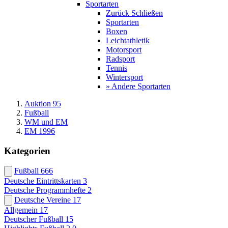
Sportarten
Zurück
Schließen
Sportarten
Boxen
Leichtathletik
Motorsport
Radsport
Tennis
Wintersport
» Andere Sportarten
Auktion 95
Fußball
WM und EM
EM 1996
Kategorien
Fußball
666
Deutsche Eintrittskarten
3
Deutsche Programmhefte
2
Deutsche Vereine
17
Allgemein
17
Deutscher Fußball
15