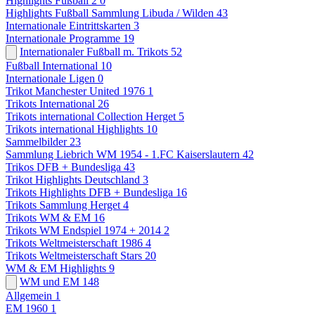
Highlights Fußball 2
0
Highlights Fußball Sammlung Libuda / Wilden
43
Internationale Eintrittskarten
3
Internationale Programme
19
Internationaler Fußball m. Trikots
52
Fußball International
10
Internationale Ligen
0
Trikot Manchester United 1976
1
Trikots International
26
Trikots international Collection Herget
5
Trikots international Highlights
10
Sammelbilder
23
Sammlung Liebrich WM 1954 - 1.FC Kaiserslautern
42
Trikos DFB + Bundesliga
43
Trikot Highlights Deutschland
3
Trikots Highlights DFB + Bundesliga
16
Trikots Sammlung Herget
4
Trikots WM & EM
16
Trikots WM Endspiel 1974 + 2014
2
Trikots Weltmeisterschaft 1986
4
Trikots Weltmeisterschaft Stars
20
WM & EM Highlights
9
WM und EM
148
Allgemein
1
EM 1960
1