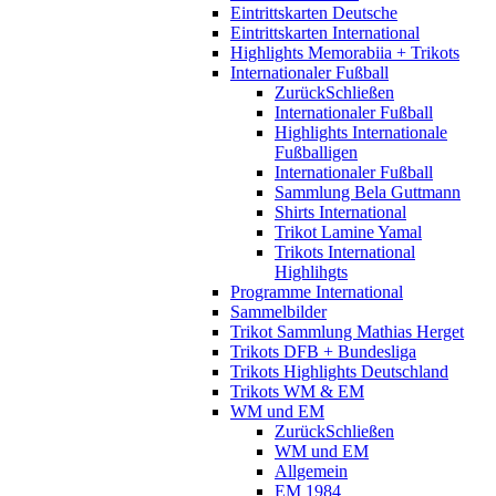
Eintrittskarten Deutsche
Eintrittskarten International
Highlights Memorabiia + Trikots
Internationaler Fußball
Zurück
Schließen
Internationaler Fußball
Highlights Internationale
Fußballigen
Internationaler Fußball
Sammlung Bela Guttmann
Shirts International
Trikot Lamine Yamal
Trikots International
Highlihgts
Programme International
Sammelbilder
Trikot Sammlung Mathias Herget
Trikots DFB + Bundesliga
Trikots Highlights Deutschland
Trikots WM & EM
WM und EM
Zurück
Schließen
WM und EM
Allgemein
EM 1984