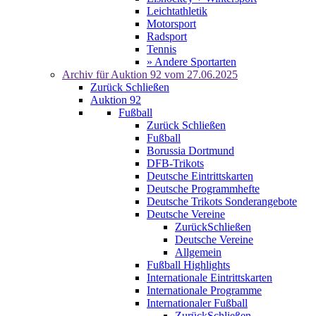
Leichtathletik
Motorsport
Radsport
Tennis
» Andere Sportarten
Archiv für
Auktion 92
vom 27.06.2025
Zurück
Schließen
Auktion 92
Fußball
Zurück
Schließen
Fußball
Borussia Dortmund
DFB-Trikots
Deutsche Eintrittskarten
Deutsche Programmhefte
Deutsche Trikots Sonderangebote
Deutsche Vereine
Zurück
Schließen
Deutsche Vereine
Allgemein
Fußball Highlights
Internationale Eintrittskarten
Internationale Programme
Internationaler Fußball
Zurück
Schließen