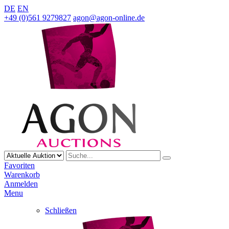
DE
EN
+49 (0)561 9279827
agon@agon-online.de
Favoriten
Warenkorb
Anmelden
Menu
Schließen