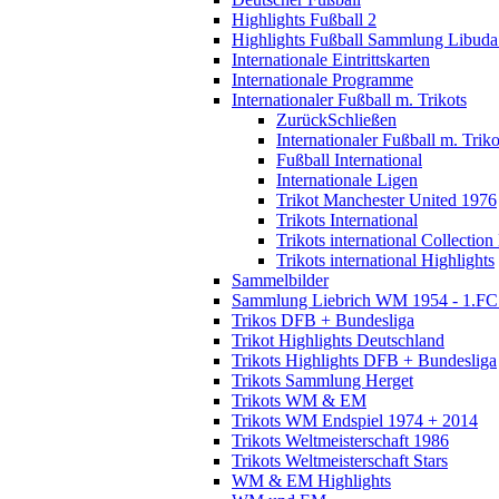
Highlights Fußball 2
Highlights Fußball Sammlung Libuda
Internationale Eintrittskarten
Internationale Programme
Internationaler Fußball m. Trikots
Zurück
Schließen
Internationaler Fußball m. Triko
Fußball International
Internationale Ligen
Trikot Manchester United 1976
Trikots International
Trikots international Collection
Trikots international Highlights
Sammelbilder
Sammlung Liebrich WM 1954 - 1.FC 
Trikos DFB + Bundesliga
Trikot Highlights Deutschland
Trikots Highlights DFB + Bundesliga
Trikots Sammlung Herget
Trikots WM & EM
Trikots WM Endspiel 1974 + 2014
Trikots Weltmeisterschaft 1986
Trikots Weltmeisterschaft Stars
WM & EM Highlights