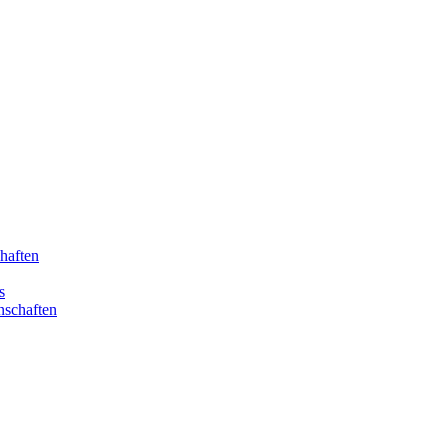
haften
s
nschaften