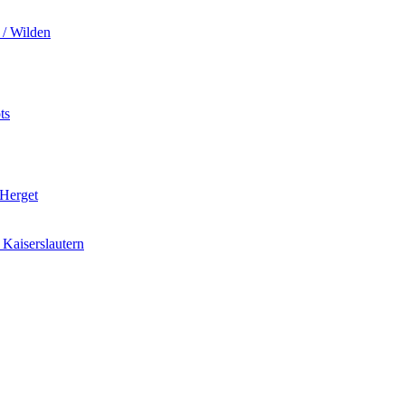
 / Wilden
ts
 Herget
Kaiserslautern