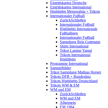
Eintrittskarten Deutsche
Eintrittskarten International
Highlights Memorabiia + Trikots
Internationaler Fußball
Zurück
Schließen
Internationaler Fußball
Highlights Internationale
Fußballigen
Internationaler Fußball
Sammlung Bela Guttmann
Shirts International
Trikot Lamine Yamal
Trikots International
Highlihgts
Programme International
Sammelbilder
Trikot Sammlung Mathias Herget
Trikots DFB + Bundesliga
Trikots Highlights Deutschland
Trikots WM & EM
WM und EM
Zurück
Schließen
WM und EM
Allgemein
EM 1984