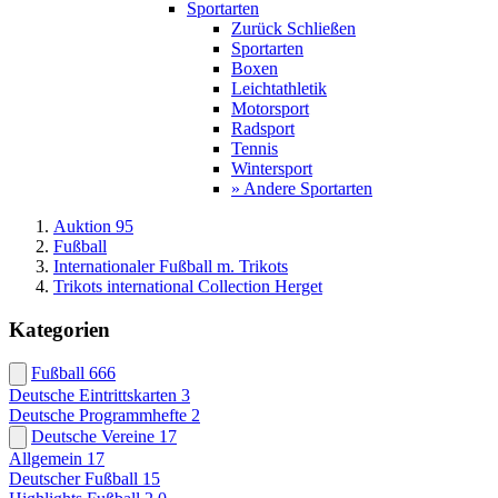
Sportarten
Zurück
Schließen
Sportarten
Boxen
Leichtathletik
Motorsport
Radsport
Tennis
Wintersport
» Andere Sportarten
Auktion 95
Fußball
Internationaler Fußball m. Trikots
Trikots international Collection Herget
Kategorien
Fußball
666
Deutsche Eintrittskarten
3
Deutsche Programmhefte
2
Deutsche Vereine
17
Allgemein
17
Deutscher Fußball
15