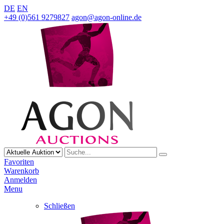
DE
EN
+49 (0)561 9279827
agon@agon-online.de
Favoriten
Warenkorb
Anmelden
Menu
Schließen