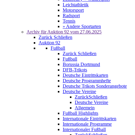
Leichtathletik
Motorsport
Radsport
Tennis
» Andere Sportarten
Archiv für
Auktion 92
vom 27.06.2025
Zurück
Schließen
Auktion 92
Fußball
Zurück
Schließen
Fußball
Borussia Dortmund
DFB-Trikots
Deutsche Eintrittskarten
Deutsche Programmhefte
Deutsche Trikots Sonderangebote
Deutsche Vereine
Zurück
Schließen
Deutsche Vereine
Allgemein
Fußball Highlights
Internationale Eintrittskarten
Internationale Programme
Internationaler Fußball
Zurück
Schließen