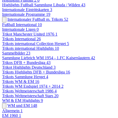
Highlights Fußball 2
0
Highlights Fußball Sammlung Libuda / Wilden
43
Internationale Eintrittskarten
3
Internationale Programme
19
Internationaler Fußball m. Trikots
52
Fußball International
10
Internationale Ligen
0
Trikot Manchester United 1976
1
Trikots International
26
Trikots international Collection Herget
5
Trikots international Highlights
10
Sammelbilder
23
Sammlung Liebrich WM 1954 - 1.FC Kaiserslautern
42
Trikos DFB + Bundesliga
43
Trikot Highlights Deutschland
3
Trikots Highlights DFB + Bundesliga
16
Trikots Sammlung Herget
4
Trikots WM & EM
16
Trikots WM Endspiel 1974 + 2014
2
Trikots Weltmeisterschaft 1986
4
Trikots Weltmeisterschaft Stars
20
WM & EM Highlights
9
WM und EM
148
Allgemein
1
EM 1960
1