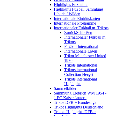
Highlights Fußball 2
Highlights Fußball Sammlung
Libuda / Wilden
Internationale Eintrittskarten
Internationale Programme
Internationaler Fußball m. Trikots
Zurück
Schließen
Internationaler Fußball m.
Trikots
Fußball International
Internationale Ligen
Trikot Manchester United
1976
Trikots International
Trikots international
Collection Herget
Trikots international
Highlights
Sammelbilder
Sammlung Liebrich WM 1954 -
1.FC Kaiserslautern
Trikos DFB + Bundesliga
Trikot Highlights Deutschland
Trikots Highlights DFB +