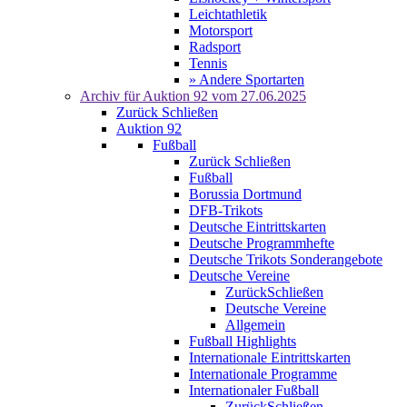
Leichtathletik
Motorsport
Radsport
Tennis
» Andere Sportarten
Archiv für
Auktion 92
vom 27.06.2025
Zurück
Schließen
Auktion 92
Fußball
Zurück
Schließen
Fußball
Borussia Dortmund
DFB-Trikots
Deutsche Eintrittskarten
Deutsche Programmhefte
Deutsche Trikots Sonderangebote
Deutsche Vereine
Zurück
Schließen
Deutsche Vereine
Allgemein
Fußball Highlights
Internationale Eintrittskarten
Internationale Programme
Internationaler Fußball
Zurück
Schließen