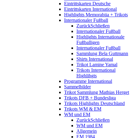
Eintrittskarten Deutsche
Eintrittskarten International
Highlights Memorabiia + Trikots
Internationaler Fußball
Zurück
Schließen
Internationaler Fußball
Highlights Internationale
Fußballigen
Internationaler Fußball
Sammlung Bela Guttmann
Shirts International
Trikot Lamine Yamal
Trikots International
Highlihgts
Programme International
Sammelbilder
Trikot Sammlung Mathias Herget
Trikots DFB + Bundesliga
Trikots Highlights Deutschland
Trikots WM & EM
WM und EM
Zurück
Schließen
WM und EM
Allgemein
EM 1984