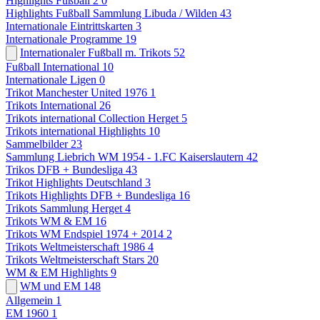
Highlights Fußball 2
0
Highlights Fußball Sammlung Libuda / Wilden
43
Internationale Eintrittskarten
3
Internationale Programme
19
Internationaler Fußball m. Trikots
52
Fußball International
10
Internationale Ligen
0
Trikot Manchester United 1976
1
Trikots International
26
Trikots international Collection Herget
5
Trikots international Highlights
10
Sammelbilder
23
Sammlung Liebrich WM 1954 - 1.FC Kaiserslautern
42
Trikos DFB + Bundesliga
43
Trikot Highlights Deutschland
3
Trikots Highlights DFB + Bundesliga
16
Trikots Sammlung Herget
4
Trikots WM & EM
16
Trikots WM Endspiel 1974 + 2014
2
Trikots Weltmeisterschaft 1986
4
Trikots Weltmeisterschaft Stars
20
WM & EM Highlights
9
WM und EM
148
Allgemein
1
EM 1960
1