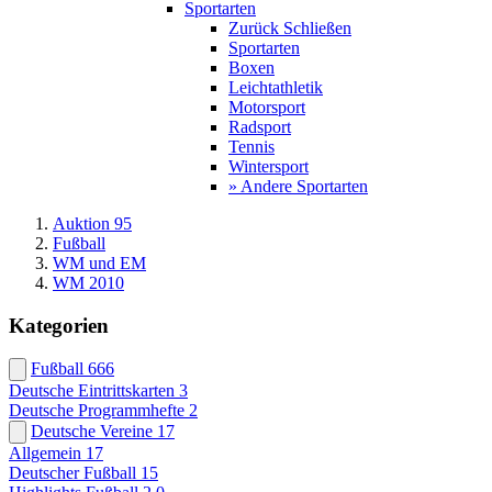
Sportarten
Zurück
Schließen
Sportarten
Boxen
Leichtathletik
Motorsport
Radsport
Tennis
Wintersport
» Andere Sportarten
Auktion 95
Fußball
WM und EM
WM 2010
Kategorien
Fußball
666
Deutsche Eintrittskarten
3
Deutsche Programmhefte
2
Deutsche Vereine
17
Allgemein
17
Deutscher Fußball
15