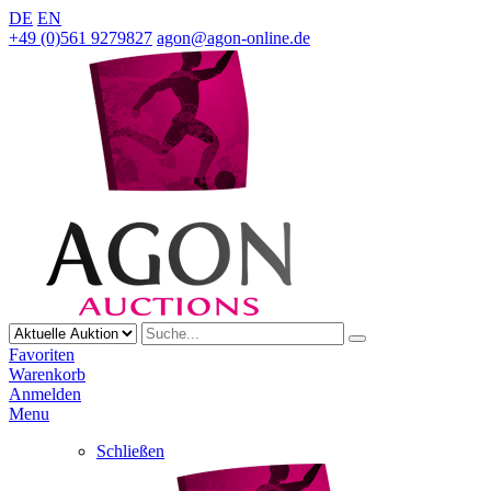
DE
EN
+49 (0)561 9279827
agon@agon-online.de
Favoriten
Warenkorb
Anmelden
Menu
Schließen