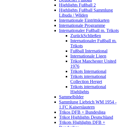
Highlights Fußball 2
Highlights Fußball Sammlung
Libuda / Wilden
Internationale Eintrittskarten
Internationale Programme
Internationaler Fußball m. Trikots
Zurück
Schließen
Internationaler Fußball m.
Trikots
Fußball International
Internationale Ligen
Trikot Manchester United
1976
Trikots International
Trikots international
Collection Herget
Trikots international
Highlights
Sammelbilder
Sammlung Liebrich WM 1954 -
1.FC Kaiserslautern
Trikos DFB + Bundesliga
Trikot Highlights Deutschland
Trikots Highlights DFB +