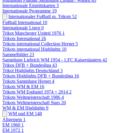
Highlights Fußball Sammlung Libuda / Wilden
43
Internationale Eintrittskarten
3
Internationale Programme
19
Internationaler Fußball m. Trikots
52
Fußball International
10
Internationale Ligen
0
Trikot Manchester United 1976
1
Trikots International
26
Trikots international Collection Herget
5
Trikots international Highlights
10
Sammelbilder
23
Sammlung Liebrich WM 1954 - 1.FC Kaiserslautern
42
Trikos DFB + Bundesliga
43
Trikot Highlights Deutschland
3
Trikots Highlights DFB + Bundesliga
16
Trikots Sammlung Herget
4
Trikots WM & EM
16
Trikots WM Endspiel 1974 + 2014
2
Trikots Weltmeisterschaft 1986
4
Trikots Weltmeisterschaft Stars
20
WM & EM Highlights
9
WM und EM
148
Allgemein
1
EM 1960
1
EM 1972
1