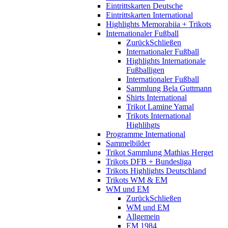
Eintrittskarten Deutsche
Eintrittskarten International
Highlights Memorabiia + Trikots
Internationaler Fußball
Zurück
Schließen
Internationaler Fußball
Highlights Internationale
Fußballigen
Internationaler Fußball
Sammlung Bela Guttmann
Shirts International
Trikot Lamine Yamal
Trikots International
Highlihgts
Programme International
Sammelbilder
Trikot Sammlung Mathias Herget
Trikots DFB + Bundesliga
Trikots Highlights Deutschland
Trikots WM & EM
WM und EM
Zurück
Schließen
WM und EM
Allgemein
EM 1984