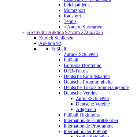
Leichtathletik
Motorsport
Radsport
Tennis
» Andere Sportarten
Archiv für
Auktion 92
vom 27.06.2025
Zurück
Schließen
Auktion 92
Fußball
Zurück
Schließen
Fußball
Borussia Dortmund
DFB-Trikots
Deutsche Eintrittskarten
Deutsche Programmhefte
Deutsche Trikots Sonderangebote
Deutsche Vereine
Zurück
Schließen
Deutsche Vereine
Allgemein
Fußball Highlights
Internationale Eintrittskarten
Internationale Programme
Internationaler Fußball
Zurück
Schließen