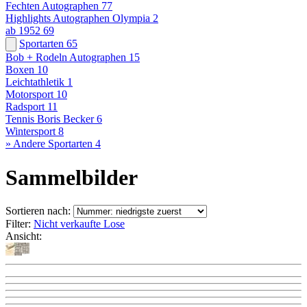
Fechten Autographen
77
Highlights Autographen Olympia
2
ab 1952
69
Sportarten
65
Bob + Rodeln Autographen
15
Boxen
10
Leichtathletik
1
Motorsport
10
Radsport
11
Tennis Boris Becker
6
Wintersport
8
» Andere Sportarten
4
Sammelbilder
Sortieren nach:
Filter:
Nicht verkaufte Lose
Ansicht: