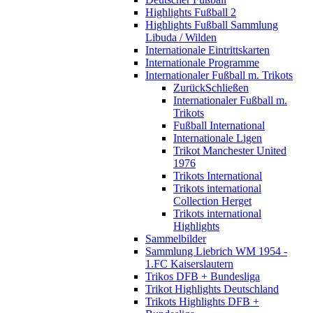
Highlights Fußball 2
Highlights Fußball Sammlung
Libuda / Wilden
Internationale Eintrittskarten
Internationale Programme
Internationaler Fußball m. Trikots
Zurück
Schließen
Internationaler Fußball m.
Trikots
Fußball International
Internationale Ligen
Trikot Manchester United
1976
Trikots International
Trikots international
Collection Herget
Trikots international
Highlights
Sammelbilder
Sammlung Liebrich WM 1954 -
1.FC Kaiserslautern
Trikos DFB + Bundesliga
Trikot Highlights Deutschland
Trikots Highlights DFB +