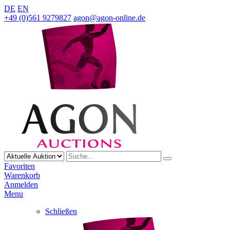
DE
EN
+49 (0)561 9279827
agon@agon-online.de
Favoriten
Warenkorb
Anmelden
Menu
Schließen