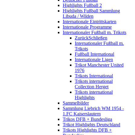
Highlights Fußball 2
Highlights Fußball Sammlung
Libuda / Wilden
Internationale Eintrittskarten
Internationale Programme
Internationaler Fußball m. Trikots
Zurück
Schließen
Internationaler Fußball m.
Trikots
Fußball International
Internationale Ligen
Trikot Manchester United
1976
Trikots International
Trikots international
Collection Herget
Trikots international
Highlights
Sammelbilder
Sammlung Liebrich WM 1954 -
1.FC Kaiserslautern
Trikos DFB + Bundesliga
Trikot Highlights Deutschland
Trikots Highlights DFB +