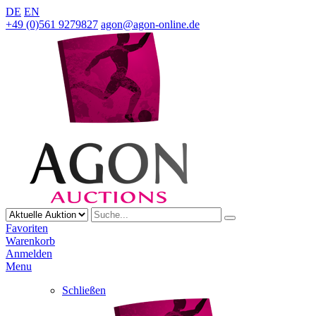
DE
EN
+49 (0)561 9279827
agon@agon-online.de
Favoriten
Warenkorb
Anmelden
Menu
Schließen