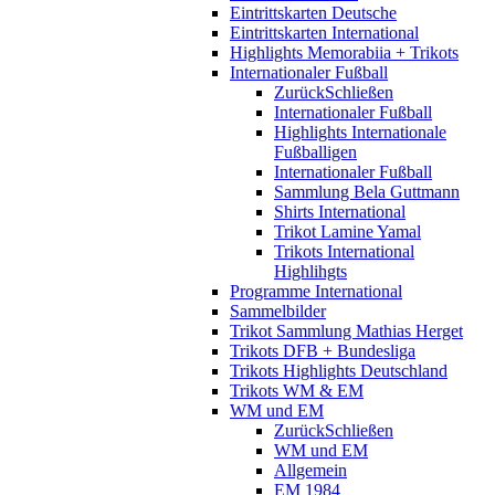
Eintrittskarten Deutsche
Eintrittskarten International
Highlights Memorabiia + Trikots
Internationaler Fußball
Zurück
Schließen
Internationaler Fußball
Highlights Internationale
Fußballigen
Internationaler Fußball
Sammlung Bela Guttmann
Shirts International
Trikot Lamine Yamal
Trikots International
Highlihgts
Programme International
Sammelbilder
Trikot Sammlung Mathias Herget
Trikots DFB + Bundesliga
Trikots Highlights Deutschland
Trikots WM & EM
WM und EM
Zurück
Schließen
WM und EM
Allgemein
EM 1984