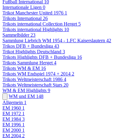
Fußball International
10
Internationale Ligen
0
Trikot Manchester United 1976
1
Trikots International
26
Trikots international Collection Herget
5
Trikots international Highlights
10
Sammelbilder
23
Sammlung Liebrich WM 1954 - 1.FC Kaiserslautern
42
Trikos DFB + Bundesliga
43
Trikot Highlights Deutschland
3
Trikots Highlights DFB + Bundesliga
16
Trikots Sammlung Herget
4
Trikots WM & EM
16
Trikots WM Endspiel 1974 + 2014
2
Trikots Weltmeisterschaft 1986
4
Trikots Weltmeisterschaft Stars
20
WM & EM Highlights
9
WM und EM
148
Allgemein
1
EM 1960
1
EM 1972
1
EM 1984
3
EM 1996
1
EM 2000
1
EM 2004
2