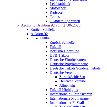
Leichtathletik
Motorsport
Radsport
Tennis
» Andere Sportarten
Archiv für
Auktion 92
vom 27.06.2025
Zurück
Schließen
Auktion 92
Fußball
Zurück
Schließen
Fußball
Borussia Dortmund
DFB-Trikots
Deutsche Eintrittskarten
Deutsche Programmhefte
Deutsche Trikots Sonderangebote
Deutsche Vereine
Zurück
Schließen
Deutsche Vereine
Allgemein
Fußball Highlights
Internationale Eintrittskarten
Internationale Programme
Internationaler Fußball
Zurück
Schließen